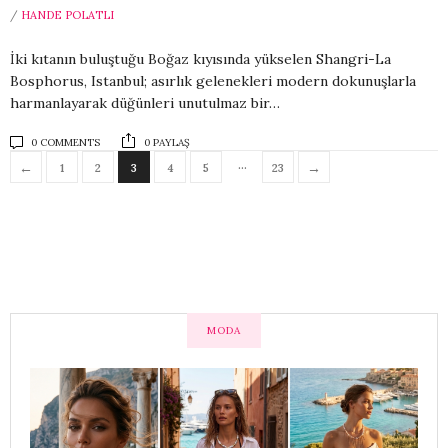
/
HANDE POLATLI
İki kıtanın buluştuğu Boğaz kıyısında yükselen Shangri-La
Bosphorus, Istanbul; asırlık gelenekleri modern dokunuşlarla
harmanlayarak düğünleri unutulmaz bir…
0 COMMENTS
0 PAYLAŞ
…
←
→
1
2
3
4
5
23
MODA