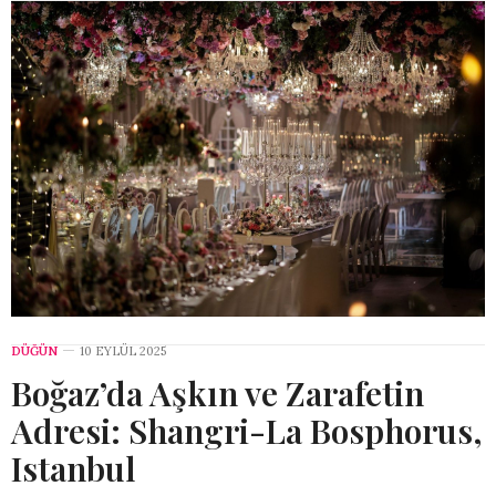
DÜĞÜN
10 EYLÜL 2025
Boğaz’da Aşkın ve Zarafetin
Adresi: Shangri-La Bosphorus,
Istanbul