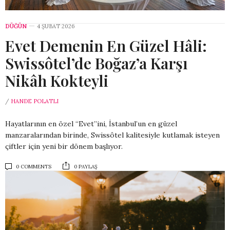
DÜĞÜN
4 ŞUBAT 2026
Evet Demenin En Güzel Hâli:
Swissôtel’de Boğaz’a Karşı
Nikâh Kokteyli
/
HANDE POLATLI
Hayatlarının en özel “Evet”ini, İstanbul’un en güzel
manzaralarından birinde, Swissôtel kalitesiyle kutlamak isteyen
çiftler için yeni bir dönem başlıyor.
0 COMMENTS
0 PAYLAŞ