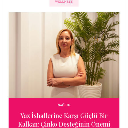
WELLNESS
SAĞLIK
Yaz İshallerine Karşı Güçlü Bir
r
Kalkan: Çinko Desteğinin Önemi