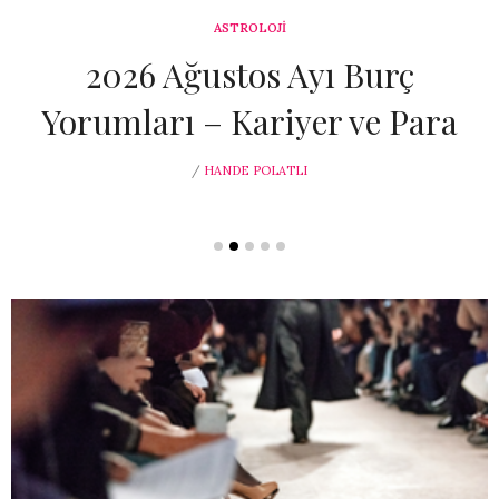
YAŞAM
Y Kuşağı Neden
Yaşlanmıyor? Estetiğe Erken
Erişim Faydalı Mı?
/
HANDE POLATLI