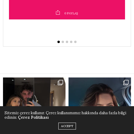
0
PAYLAŞ
Sitemiz çerez kullanır. Çerez kullanımımız hakkında daha fazla bilgi
edinin:
Çerez Politikası
ACCEPT