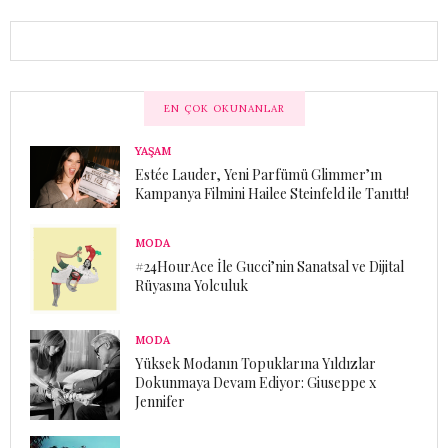
EN ÇOK OKUNANLAR
YAŞAM
Estée Lauder, Yeni Parfümü Glimmer’ın
Kampanya Filmini Hailee Steinfeld ile Tanıttı!
MODA
#24HourAce İle Gucci’nin Sanatsal ve Dijital
Rüyasına Yolculuk
MODA
Yüksek Modanın Topuklarına Yıldızlar
Dokunmaya Devam Ediyor: Giuseppe x
Jennifer