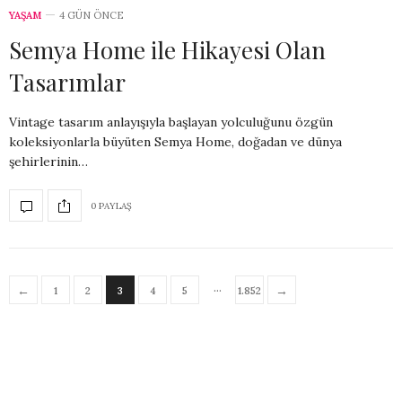
YAŞAM
4 GÜN ÖNCE
Semya Home ile Hikayesi Olan
Tasarımlar
Vintage tasarım anlayışıyla başlayan yolculuğunu özgün
koleksiyonlarla büyüten Semya Home, doğadan ve dünya
şehirlerinin…
0 PAYLAŞ
…
←
→
1
2
3
4
5
1.852