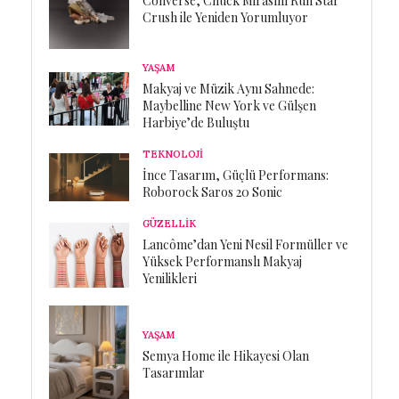
Converse, Chuck Mirasını Run Star
Crush ile Yeniden Yorumluyor
YAŞAM
Makyaj ve Müzik Aynı Sahnede:
Maybelline New York ve Gülşen
Harbiye’de Buluştu
TEKNOLOJİ
İnce Tasarım, Güçlü Performans:
Roborock Saros 20 Sonic
GÜZELLİK
Lancôme’dan Yeni Nesil Formüller ve
Yüksek Performanslı Makyaj
Yenilikleri
YAŞAM
Semya Home ile Hikayesi Olan
Tasarımlar