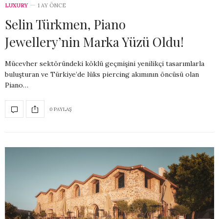
LUXURY
1 AY ÖNCE
Selin Türkmen, Piano
Jewellery’nin Marka Yüzü Oldu!
Mücevher sektöründeki köklü geçmişini yenilikçi tasarımlarla
buluşturan ve Türkiye’de lüks piercing akımının öncüsü olan
Piano…
0 PAYLAŞ