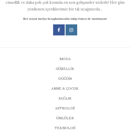
cinsellik ve daha pek çok konuda en son gelişmeler sizlerle! Her gün
yenilenen içeriklerimiz bir tık uzağınızda…
Bizi sosyal medya hesaplarımızdan takip etmeyi de unutmayın!
MODA
GÜZELLİK
DÜĞÜN
ANNE & ÇOCUK
SAĞLIK
ASTROLOJİ
ÜNLÜLER
TEKNOLOJİ