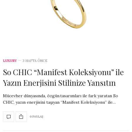
LUXURY
3 HAFTA ÖNCE
So CHIC “Manifest Koleksiyonu” ile
Yazın Enerjisini Stilinize Yansıtın
Mücevher dünyasında, özgün tasarımları ile fark yaratan So
CHIC, yazın enerjisini taşıyan “Manifest Koleksiyonu” ile…
0 PAYLAŞ