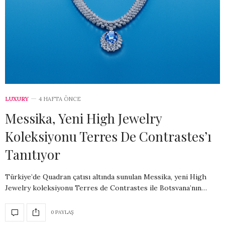
LUXURY
4 HAFTA ÖNCE
Messika, Yeni High Jewelry
Koleksiyonu Terres De Contrastes’ı
Tanıtıyor
Türkiye’de Quadran çatısı altında sunulan Messika, yeni High
Jewelry koleksiyonu Terres de Contrastes ile Botsvana’nın…
0 PAYLAŞ