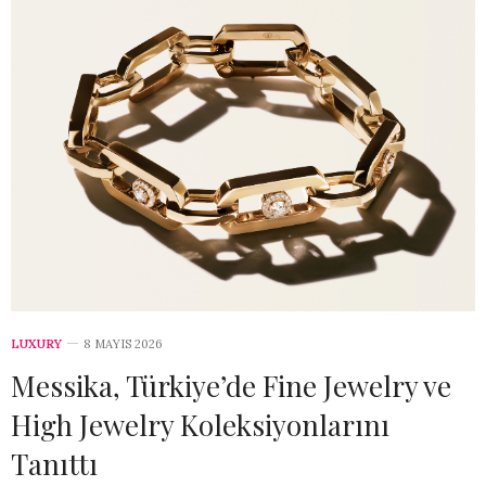
LUXURY
8 MAYIS 2026
Messika, Türkiye’de Fine Jewelry ve
High Jewelry Koleksiyonlarını
Tanıttı