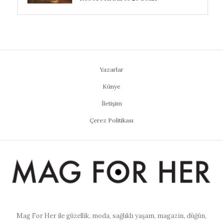
Yazarlar
Künye
İletişim
Çerez Politikası
Mag For Her ile güzellik, moda, sağlıklı yaşam, magazin, düğün,