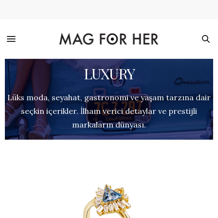
LUXURY
Lüks moda, seyahat, gastronomi ve yaşam tarzına dair
seçkin içerikler. İlham verici detaylar ve prestijli
markaların dünyası.