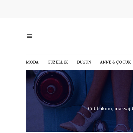
MODA
GÜZELLİK
DÜĞÜN
ANNE & ÇOCUK
Cilt bakımı, makyaj t