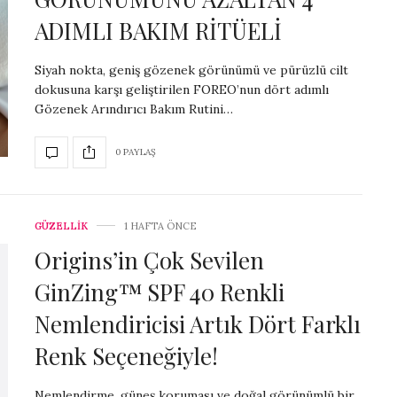
ADIMLI BAKIM RİTÜELİ
Siyah nokta, geniş gözenek görünümü ve pürüzlü cilt
dokusuna karşı geliştirilen FOREO’nun dört adımlı
Gözenek Arındırıcı Bakım Rutini…
0 PAYLAŞ
GÜZELLİK
1 HAFTA ÖNCE
Origins’in Çok Sevilen
GinZing™ SPF 40 Renkli
Nemlendiricisi Artık Dört Farklı
Renk Seçeneğiyle!
Nemlendirme, güneş koruması ve doğal görünümlü bir