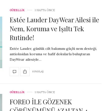
GÜZELLİK
1 HAFTA ÖNCE
Estée Lauder DayWear Ailesi ile
Nem, Koruma ve Işıltı Tek
Rutinde!
Estée Lauder, günlük cilt bakımını güçlü nem desteği,
antioksidan koruma ve hafif dokularla buluşturan
DayWear ailesiyle…
0 PAYLAŞ
GÜZELLİK
1 HAFTA ÖNCE
FOREO İLE GÖZENEK
GÖRÜNÜMÜNÜ AZALTAN 4