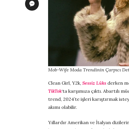
Mob-Wife Moda Trendinin Çarpıcı Det
Clean Girl, Y2k,
Sessiz Lüks
derken mo
TikTok
‘ta karşımıza çıktı. Abartılı m
trend, 2024’te işleri karıştırmak ist
akımı olabilir.
Yıllardır Amerikan ve İtalyan dizileri