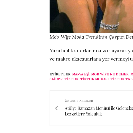
Mob-Wife Moda Trendinin Çarpıcı Det
Yaratıcılık sınırlarınızı zorlayarak
ve makro aksesuarlara yer vermeyi 
ETIKETLER:
MAFYA EŞI
,
MOB WIFE NE DEMEK
,
M
SLİDER
,
TIKTOK
,
TIKTOK MODASI
,
TIKTOK TR
ÖNCEKI HABERLER
Atölye Ramazan Menüsü ile Geleneks
Lezzetlere Yolculuk