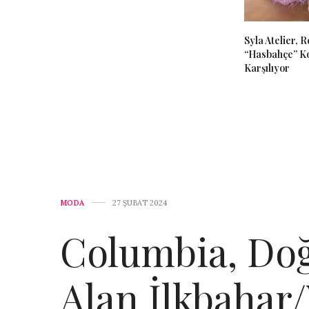
Syla Atelier, 
“Hasbahçe” Ko
Karşılıyor
MODA
27 ŞUBAT 2024
Columbia, Do
Alan İlkbahar