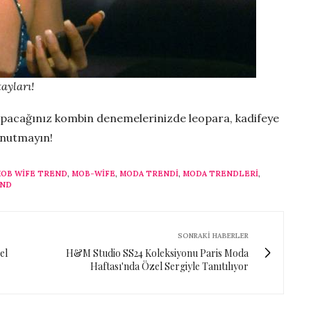
ayları!
 yapacağınız kombin denemelerinizde leopara, kadifeye
unutmayın!
OB WIFE TREND
,
MOB-WIFE
,
MODA TRENDI
,
MODA TRENDLERI
,
END
SONRAKI HABERLER
el
H&M Studio SS24 Koleksiyonu Paris Moda
Haftası'nda Özel Sergiyle Tanıtılıyor