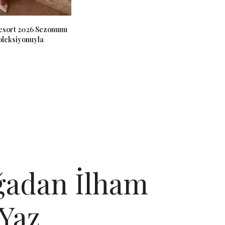
Resort 2026 Sezonunu
leksiyonuyla
ğadan İlham
/Yaz