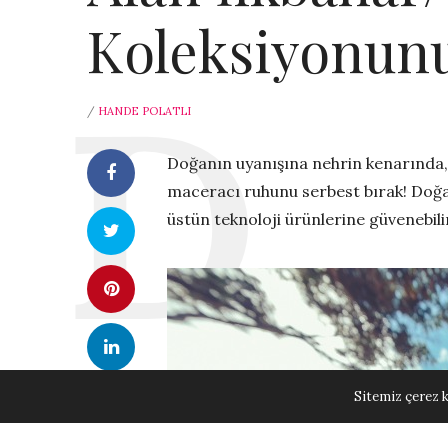
Koleksiyonun
/
HANDE POLATLI
Doğanın uyanışına nehrin kenarında, 
maceracı ruhunu serbest bırak! Doğa
üstün teknoloji ürünlerine güvenebili
Sitemiz çerez k