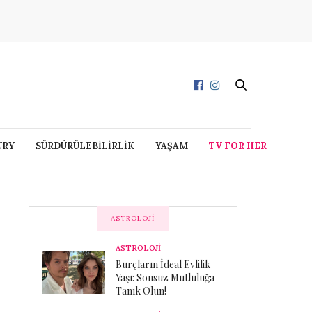
URY
SÜRDÜRÜLEBİLİRLİK
YAŞAM
TV FOR HER
ASTROLOJI
ASTROLOJİ
Burçların İdeal Evlilik
Yaşı: Sonsuz Mutluluğa
Tanık Olun!