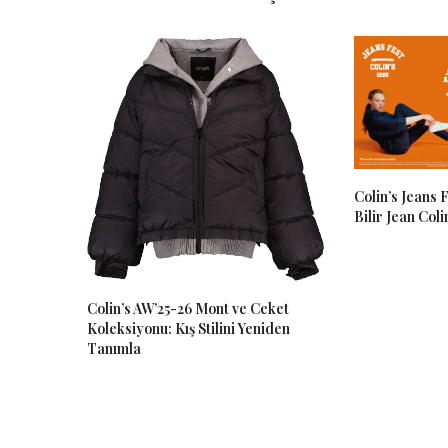
Colin’s Jeans F
Bilir Jean Colin
Colin’s AW’25-26 Mont ve Ceket
Koleksiyonu: Kış Stilini Yeniden
Tanımla