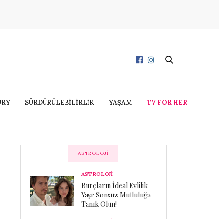
URY
SÜRDÜRÜLEBİLİRLİK
YAŞAM
TV FOR HER
ASTROLOJI
ASTROLOJİ
Burçların İdeal Evlilik
Yaşı: Sonsuz Mutluluğa
Tanık Olun!