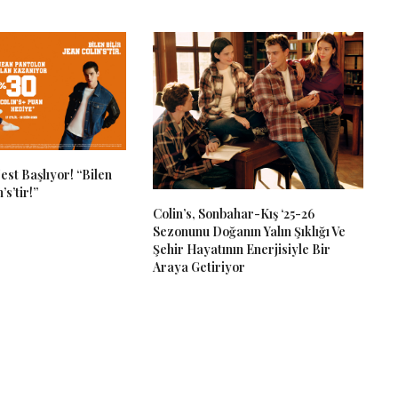
est Başlıyor! “Bilen
’s’tir!”
Colin’s, Sonbahar-Kış ‘25-26
Sezonunu Doğanın Yalın Şıklığı Ve
Şehir Hayatının Enerjisiyle Bir
Araya Getiriyor