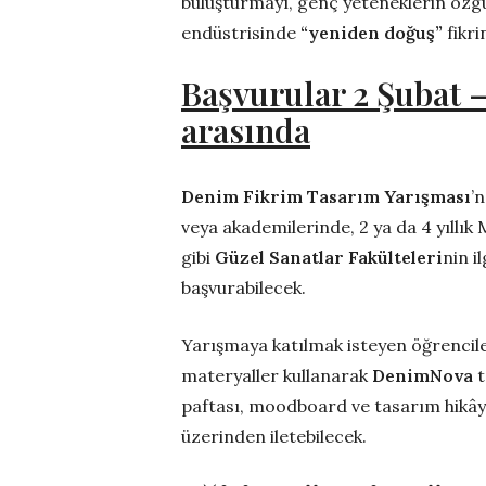
buluşturmayı, genç yeteneklerin özg
endüstrisinde
“yeniden doğuş”
fikri
Başvurular 2 Şubat –
arasında
Denim Fikrim Tasarım Yarışması
’
veya akademilerinde, 2 ya da 4 yıllık
gibi
Güzel Sanatlar Fakülteleri
nin i
başvurabilecek.
Yarışmaya katılmak isteyen öğrencile
materyaller kullanarak
DenimNova
t
paftası, moodboard ve tasarım hikâye
üzerinden iletebilecek.