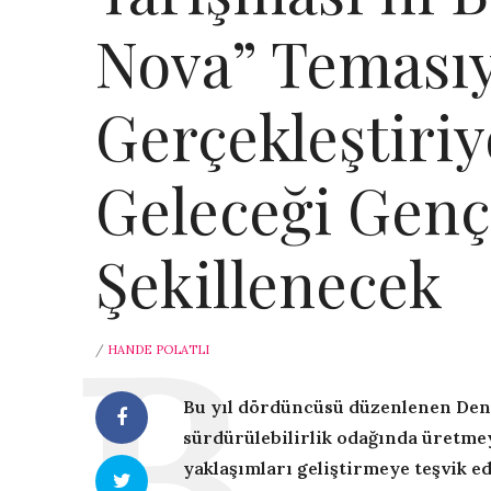
Nova” Temasıy
Gerçekleştiri
Geleceği Genç
Şekillenecek
/
HANDE POLATLI
Bu yıl dördüncüsü düzenlenen Den
sürdürülebilirlik odağında üretme
yaklaşımları geliştirmeye teşvik e