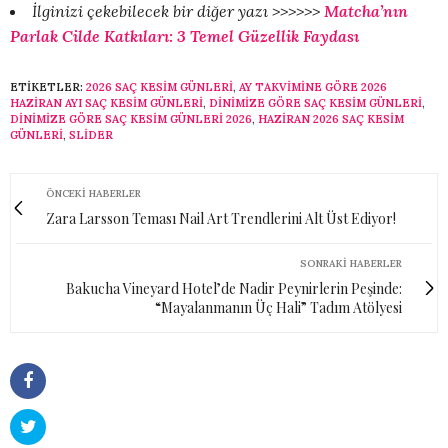
İlginizi çekebilecek bir diğer yazı >>>>>>
Matcha’nın
Parlak Cilde Katkıları: 3 Temel Güzellik Faydası
ETIKETLER:
2026 SAÇ KESIM GÜNLERI
,
AY TAKVIMINE GÖRE 2026
HAZIRAN AYI SAÇ KESIM GÜNLERI
,
DINIMIZE GÖRE SAÇ KESIM GÜNLERI
,
DINIMIZE GÖRE SAÇ KESIM GÜNLERI 2026
,
HAZIRAN 2026 SAÇ KESIM
GÜNLERI
,
SLİDER
ÖNCEKI HABERLER
Zara Larsson Teması Nail Art Trendlerini Alt Üst Ediyor!
SONRAKI HABERLER
Bakucha Vineyard Hotel’de Nadir Peynirlerin Peşinde:
“Mayalanmanın Üç Hali” Tadım Atölyesi