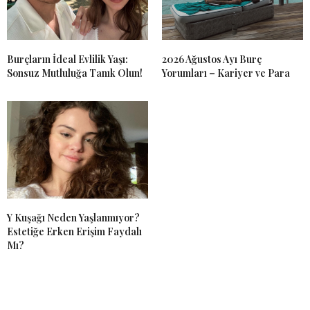
Burçların İdeal Evlilik Yaşı:
2026 Ağustos Ayı Burç
Sonsuz Mutluluğa Tanık Olun!
Yorumları – Kariyer ve Para
Y Kuşağı Neden Yaşlanmıyor?
Estetiğe Erken Erişim Faydalı
Mı?