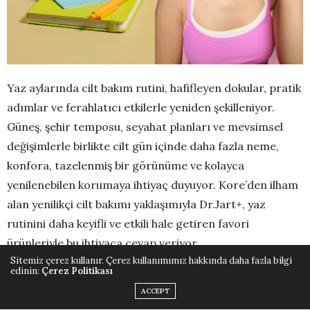
Yaz aylarında cilt bakım rutini, hafifleyen dokular, pratik
adımlar ve ferahlatıcı etkilerle yeniden şekilleniyor.
Güneş, şehir temposu, seyahat planları ve mevsimsel
değişimlerle birlikte cilt gün içinde daha fazla neme,
konfora, tazelenmiş bir görünüme ve kolayca
yenilenebilen korumaya ihtiyaç duyuyor. Kore’den ilham
alan yenilikçi cilt bakımı yaklaşımıyla Dr.Jart+, yaz
rutinini daha keyifli ve etkili hale getiren favori
ürünleriyle bu ihtiyaca cevap veriyor.
Sitemiz çerez kullanır. Çerez kullanımımız hakkında daha fazla bilgi
edinin:
Çerez Politikası
Ciltte serinletici bir bakım molası: Cryo Rubber™
ACCEPT
Maskeler