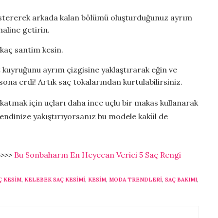
stererek arkada kalan bölümü oluşturduğunuz ayrım
haline getirin.
kaç santim kesin.
 kuyruğunu ayrım çizgisine yaklaştırarak eğin ve
sona erdi! Artık saç tokalarından kurtulabilirsiniz.
katmak için uçları daha ince uçlu bir makas kullanarak
kendinize yakıştırıyorsanız bu modele kakül de
>>>>
Bu Sonbaharın En Heyecan Verici 5 Saç Rengi
Ç KESIM
,
KELEBEK SAÇ KESIMI
,
KESIM
,
MODA TRENDLERI
,
SAÇ BAKIMI
,