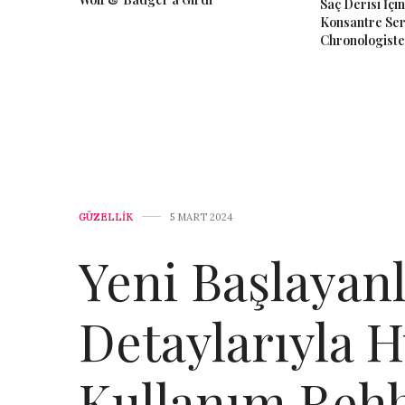
Saç Derisi İçin
Konsantre Se
Chronologiste
GÜZELLİK
5 MART 2024
Yeni Başlayan
Detaylarıyla H
Kullanım Rehb