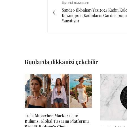
ÖNCEKI HABERLER
Sandro İlkbahar/Yaz 2024 Kadın Kol
Kozmopolit Kadınların Gardırobunu
Yansıtıyor
Bunlarda dikkanizi çekebilir
Türk Mücevher Markası The
Bulums, Global Tasarım Platformu
Wolf & Badger’a Girdi