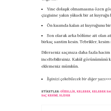
Yine dolaşık olmamasına özen gö
çizgisine yakın yüksek bir at kuyruğu 
Ön kısımda kalan at kuyruğunu bir
Son olarak arka bölüme ait olan at
birkaç santim kesin. Tebrikler, kesim 
Dilerseniz saçınıza daha fazla hacim 
inceltebilirsiniz. Kakül görünümünü 
eklemeniz mümkün.
İlginizi çekebilecek bir diğer yazı>>
ETIKETLER:
GÜZELLIK
,
KELEBEK
,
KELEBEK SA
SAÇ KESIMI
,
SLİDER