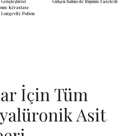
 Gençleştirici
Gülşen Sahnede Rujunu Tazeledi
rum: Kérastase
 Longevity Potion
lar İçin Tüm
yalüronik Asit
eri