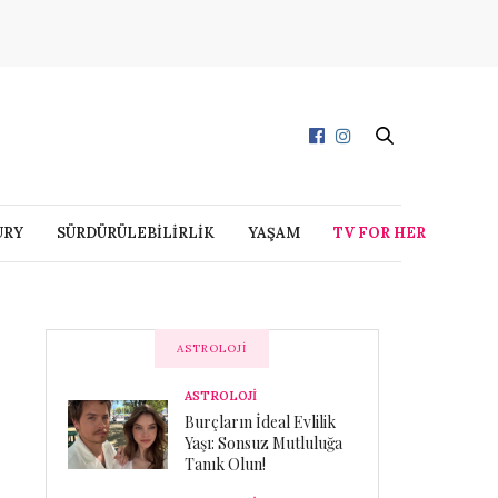
URY
SÜRDÜRÜLEBİLİRLİK
YAŞAM
TV FOR HER
ASTROLOJI
ASTROLOJİ
Burçların İdeal Evlilik
Yaşı: Sonsuz Mutluluğa
Tanık Olun!