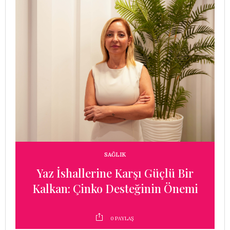
SAĞLIK
Yaz İshallerine Karşı Güçlü Bir
r
Kalkan: Çinko Desteğinin Önemi
0
PAYLAŞ