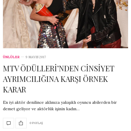
ÜNLÜLER
9 MAYIS 2017
MTV ÖDÜLLERİ’NDEN CİNSİYET
AYRIMCILIĞINA KARŞI ÖRNEK
KARAR
En iyi aktör denilince aklınıza yakışıklı oyuncu abilerden bir
demet geliyor ve aktörlük işinin kadın…
0 PAYLAŞ