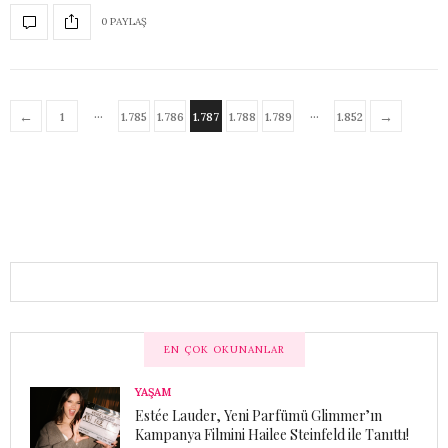
0 PAYLAŞ
…
…
←
→
1
1.785
1.786
1.787
1.788
1.789
1.852
EN ÇOK OKUNANLAR
YAŞAM
Estée Lauder, Yeni Parfümü Glimmer’ın
Kampanya Filmini Hailee Steinfeld ile Tanıttı!