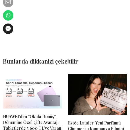
Bunlarda dikkanizi çekebilir
HUAWEI’den “Okula Dönüş”
Dönemine Özel Çifte Avantaj:
Estée Lauder, Yeni Parfümü
Tabletlerde 5.600 TL’ye Varan
Glimmer’ın Kampanya Filmini