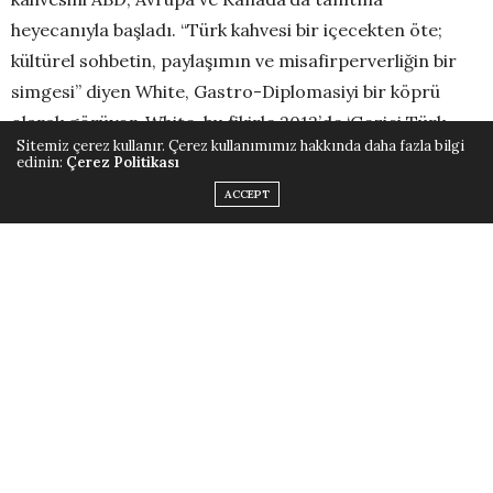
heyecanıyla başladı. “Türk kahvesi bir içecekten öte;
kültürel sohbetin, paylaşımın ve misafirperverliğin bir
simgesi” diyen White, Gastro-Diplomasiyi bir köprü
olarak görüyor. White, bu fikirle 2012’de ‘Gezici Türk
Sitemiz çerez kullanır. Çerez kullanımımız hakkında daha fazla bilgi
Kahvesi Kamyonu’nu yola çıkardı; Harvard’dan Yale’e,
edinin:
Çerez Politikası
NATO merkezinden festivallere kadar dolaşarak 30
ACCEPT
binden fazla kişiye kahve ikram etti. “Türk Kahvesi: 500
Yıldır Dostluğun Tadı” sloganıyla yürütülen bu gönüllü
çaba, ABD Temsilciler Meclisi’nde bir onur belgesine
layık görüldü.
Türk Kahvesi Tarihinde Bir İlk:
Soğuk Türk Kahvesi Dönemi
Gizem Şalcıgil White, şimdi bu kültürel mirası modern