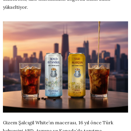
yükseltiyor.
Gizem Şalcıgil White’ın macerası, 16 yıl önce Türk
kahvesini ABD, Avrupa ve Kanada’da tanıtma