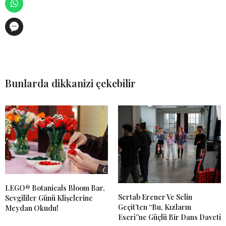
Bunlarda dikkanizi çekebilir
LEGO® Botanicals Bloom Bar,
Sertab Erener Ve Selin
Sevgililer Günü Klişelerine
Geçit’ten “Bu, Kızların
Meydan Okudu!
Eseri”ne Güçlü Bir Dans Daveti