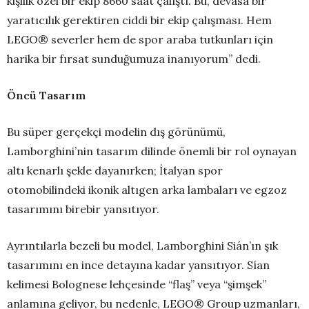
kişilik özel bir ekip 8660 saat çalıştı. Bu, devasa bir
yaratıcılık gerektiren ciddi bir ekip çalışması. Hem
LEGO® severler hem de spor araba tutkunları için
harika bir fırsat sunduğumuza inanıyorum” dedi.
Öncü Tasarım
Bu süper gerçekçi modelin dış görünümü,
Lamborghini’nin tasarım dilinde önemli bir rol oynayan
altı kenarlı şekle dayanırken; İtalyan spor
otomobilindeki ikonik altıgen arka lambaları ve egzoz
tasarımını birebir yansıtıyor.
Ayrıntılarla bezeli bu model, Lamborghini Sián’ın şık
tasarımını en ince detayına kadar yansıtıyor. Sían
kelimesi Bolognese lehçesinde “flaş” veya “şimşek”
anlamına geliyor, bu nedenle, LEGO® Group uzmanları,