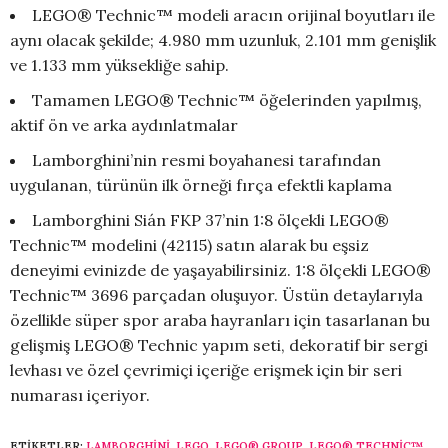
LEGO® Technic™ modeli aracın orijinal boyutları ile
aynı olacak şekilde; 4.980 mm uzunluk, 2.101 mm genişlik
ve 1.133 mm yüksekliğe sahip.
Tamamen LEGO® Technic™ öğelerinden yapılmış,
aktif ön ve arka aydınlatmalar
Lamborghini’nin resmi boyahanesi tarafından
uygulanan, türünün ilk örneği fırça efektli kaplama
Lamborghini Sián FKP 37’nin 1:8 ölçekli LEGO®
Technic™ modelini (42115) satın alarak bu eşsiz
deneyimi evinizde de yaşayabilirsiniz. 1:8 ölçekli LEGO®
Technic™ 3696 parçadan oluşuyor. Üstün detaylarıyla
özellikle süper spor araba hayranları için tasarlanan bu
gelişmiş LEGO® Technic yapım seti, dekoratif bir sergi
levhası ve özel çevrimiçi içeriğe erişmek için bir seri
numarası içeriyor.
ETIKETLER:
LAMBORGHINI
,
LEGO
,
LEGO® GROUP
,
LEGO® TECHNIC™