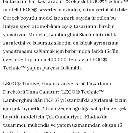
bu tasarım harikası aracın 1:8 ölçekli LEGO® Technic™
modeli LEGO® severlerin evinde çoktan yerini aldı bile.
Gerçek boyutlu model ise sınırlı sayıda üretilen bu
İtalyan spor otomobilinin eşsiz tasarımını birebir
yansıtıyor. Modelin, Lamborghini Sián’ın fütüristik
zarafetini ve kusursuz siluetini en küçük ayrıntısına
yansıtmasını sağlamak için birbirinden farklı 154’ün
üzerinde toplamda 400.000’den fazla LEGO®
Technic™ yapım parçası kullanıldı.
LEGO® Türkiye, Yunanistan ve İsrail Pazarlama
Direktörü Tuna Canatar: “LEGO® Technic™
Lamborghini Sián FKP 37’yi İstanbul’da ağırlamak bizim
için çok kıymetli. 2 tonu geçen ağırlığa sahip bu gerçek
boyutlu model için Çek Cumhuriyeti, Kladno’da
tasarımcı, mühendis ve yapım uzmanından oluşan 15