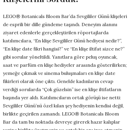
LEGO® Botanicals Bloom Bar’da Sevgililer Günü klişeleri
de esprili bir dille gündeme taşındı. Deneyim alanını
ziyaret edenlerle gerçekleştirilen röportajlarda
katılımcılara, “En klişe Sevgililer Günü hediyesi nedir?”,
“En klişe date fikri hangisi?” ve “En klişe iltifat sizce ne?”
gibi sorular yöneltildi. Yanıtlara göre peluş oyuncak,
saat ve parfüm en klişe hediyeler arasında gösterilirken;
yemeğe çıkmak ve sinema buluşmaları en klişe date
fikirleri olarak öne çıktı. Genelde kadınların cevap
verdiği sorularda “Çok güzelsin” ise en klişe iltifatların
başında yer aldı. Katılımcıların ortak görüşü ise netti:
Sevgililer Günü’nü özel kılan şey hediyenin kendisi değil,
birlikte geçirilen zamandı. LEGO® Botanicals Bloom
Bar da tam bu noktada devreye girerek hazır kalıplar
yerine birlikte üretmenin ve ortak bir anı inşa etmenin