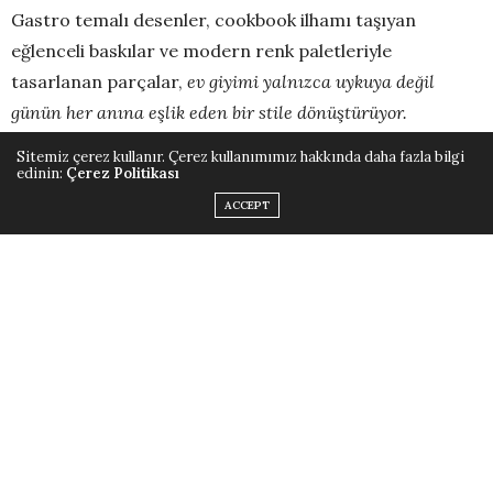
Gastro temalı desenler, cookbook ilhamı taşıyan
eğlenceli baskılar ve modern renk paletleriyle
tasarlanan parçalar,
ev giyimi yalnızca uykuya değil
günün her anına eşlik eden bir stile dönüştürüyor.
Sitemiz çerez kullanır. Çerez kullanımımız hakkında daha fazla bilgi
Evdeki Anların, Anlık Tarzı!
edinin:
Çerez Politikası
ACCEPT
Yeni koleksiyon, pijamayı yalnızca geceye ait bir parça
olmaktan çıkararak evde geçirilen anların doğal bir
eşlikçisine dönüştürüyor.
Koleksiyonda yer alan pijama setleri, tişörtler, elbiseler
ve tamamlayıcı ev giyim parçaları rahat kalıpları ve
yumuşak dokularıyla gün boyu konfor sunuyor. Hem
eğlenceli hem şık bir duruşa sahip tasarımlar, evde
geçirilen anlara hafif, enerjik ve stil sahibi bir hava