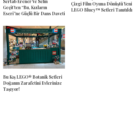
Sertab Erener Ve Selin
Çizgi Film Oyuna Dönüştü Yeni
Geçit’ten “Bu, Kızların
LEGO Bluey™ Setleri Tanıtıldı
Eseri”ne Güçlü Bir Dans Daveti
Bu Kış LEGO® Botanik Setleri
Doğanın Zarafetini Evlerinize
Taşıyor!