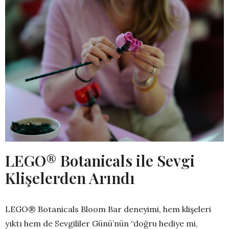
LEGO
®
Botanicals ile Sevgi
Klişelerden Arındı
LEGO® Botanicals Bloom Bar deneyimi, hem klişeleri
yıktı hem de Sevgililer Günü’nün “doğru hediye mi,