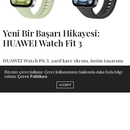
Yeni Bir Başarı Hikayesi:
HUAWEI Watch Fit 3
HUAWEI Watch Fit 3, zarif kare ekranı, üstün tasarımı
ve gelişmiş özellikleri ile dikkat çekiyor. 9.9 mm
Sitemiz çerez kullanır. Çerez kullanımımız hakkında daha fazla bilgi
edinin:
Çerez Politikası
inceliğinde ve sadece 26 gram ağırlığında olan bu akıllı
saat, 1.82 inç AMOLED ekranı ve 1.500 nit parlaklık ile
ACCEPT
göz kamaştırıyor. Ekranın 347 ppi çözünürlüğü
sayesinde kullanıcılar, görselleri çarpıcı netlik ve
ayrıntılarla deneyimleyebiliyor.