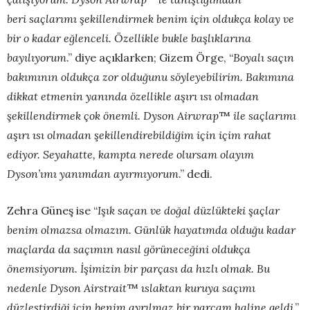
beri saçlarımı şekillendirmek benim için oldukça kolay ve
bir o kadar eğlenceli. Özellikle bukle başlıklarına
bayılıyorum
.”
diye açıklarken; Gizem Örge, “
Boyalı saçın
bakımının oldukça zor olduğunu söyleyebilirim. Bakımına
dikkat etmenin yanında özellikle aşırı ısı olmadan
şekillendirmek çok önemli. Dyson Airwrap
™
ile saçlarımı
aşırı ısı olmadan şekillendirebildiğim için içim rahat
ediyor. Seyahatte, kampta nerede olursam olayım
Dyson’ımı yanımdan ayırmıyorum
.” dedi.
Zehra Güneş ise
“
Işık saçan ve doğal düzlükteki şaçlar
benim olmazsa olmazım. Günlük hayatımda olduğu kadar
maçlarda da saçımın nasıl görüneceğini oldukça
önemsiyorum. İşimizin bir parçası da hızlı olmak. Bu
nedenle Dyson Airstrait
™
ıslaktan kuruya saçımı
düzleştirdiği için benim ayrılmaz bir parçam haline geldi
.”