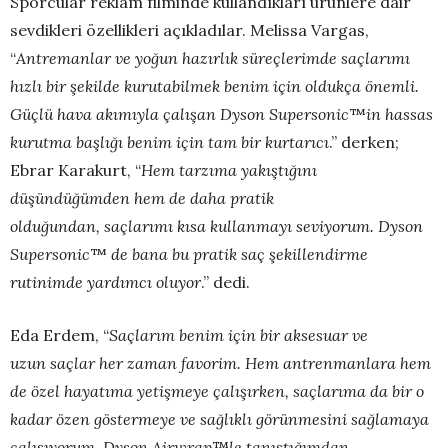
Sporcular reklam filminde kullandıkları ürünlere dair
sevdikleri özellikleri açıkladılar. Melissa Vargas,
“
Antremanlar ve yoğun hazırlık süreçlerimde saçlarımı
hızlı bir şekilde kurutabilmek benim için oldukça önemli.
Güçlü hava akımıyla çalışan Dyson Supersonic
™
in hassas
kurutma başlığı benim için tam bir kurtarıcı
.” derken;
Ebrar Karakurt,
“
Hem tarzıma yakıştığını
düşündüğümden hem de daha pratik
olduğundan, saçlarımı kısa kullanmayı seviyorum. Dyson
Supersonic
™
de bana bu pratik saç şekillendirme
rutinimde yardımcı oluyor
.” dedi.
Eda Erdem, “
Saçlarım benim için bir aksesuar ve
uzun saçlar her zaman favorim. Hem antrenmanlara hem
de özel hayatıma yetişmeye çalışırken, saçlarıma da bir o
kadar özen göstermeye ve sağlıklı görünmesini sağlamaya
çalışıyorum. Dyson Airwrap
™
le tanıştığımdan