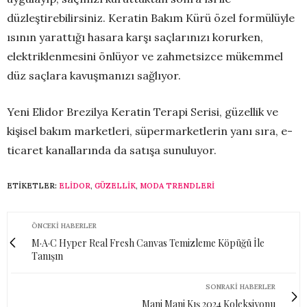
düzleştirebilirsiniz. Keratin Bakım Kürü özel formülüyle
ısının yarattığı hasara karşı saçlarınızı korurken,
elektriklenmesini önlüyor ve zahmetsizce mükemmel
düz saçlara kavuşmanızı sağlıyor.
Yeni Elidor Brezilya Keratin Terapi Serisi, güzellik ve
kişisel bakım marketleri, süpermarketlerin yanı sıra, e-
ticaret kanallarında da satışa sunuluyor.
ETIKETLER:
ELIDOR
,
GÜZELLIK
,
MODA TRENDLERI
ÖNCEKI HABERLER
M·A·C Hyper Real Fresh Canvas Temizleme Köpüğü İle
Tanışın
SONRAKI HABERLER
Mani Mani Kış 2024 Koleksiyonu