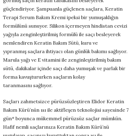
görmüş saçın keratin tabakasını besleyerek
güçlendiriyor. Şampuanla güçlenen saçlara, Keratin
Terapi Serum Bakım Kremi ipeksi bir yumuşaklığın
formülünü sunuyor. Silikon içermeyen hindistan cevizi
yağıyla zenginleştirilmiş formülü ile saçı besleyerek
nemlendiren Keratin Bakım Sütü, kuru ve
yıpranmış saçlara ihtiyacı olan günlük bakımı sağlıyor.
Marula yağı ve E vitamini ile zenginleştirilmiş bakım
sütü, dakikalar içinde saçı daha yumuşak ve parlak bir
forma kavuştururken saçların kolay
taranmasını sağlıyor.
Saçları zahmetsizce pürüzsüzleştiren Elidor Keratin
Bakım Kürü’nün ısı ile aktifleşen teknolojisi sayesinde 7
gün* boyunca mükemmel pürüzsüz saçlar mümkün.
Hafif nemli saçlarınıza Keratin Bakım Kürü’nü
uygulayıp, saçınızı kuruttuktan sonra ısı ile