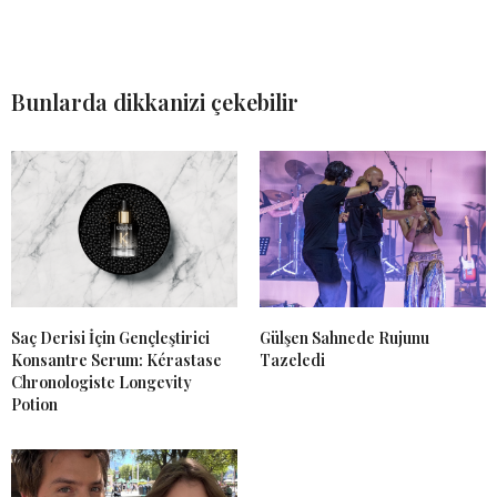
Bunlarda dikkanizi çekebilir
Saç Derisi İçin Gençleştirici
Gülşen Sahnede Rujunu
Konsantre Serum: Kérastase
Tazeledi
Chronologiste Longevity
Potion