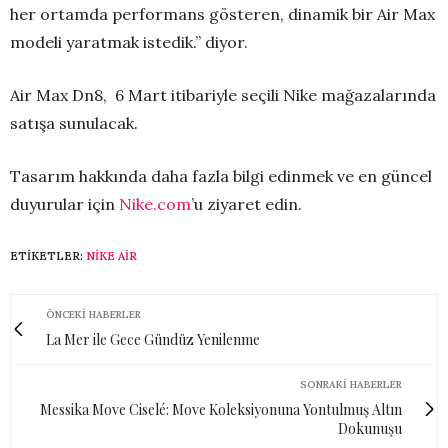
her ortamda performans gösteren, dinamik bir Air Max
modeli yaratmak istedik.” diyor.
Air Max Dn8, 6 Mart itibariyle seçili Nike mağazalarında
satışa sunulacak.
Tasarım hakkında daha fazla bilgi edinmek ve en güncel
duyurular için
Nike.com
’u ziyaret edin.
ETIKETLER:
NIKE AIR
ÖNCEKI HABERLER
La Mer ile Gece Gündüz Yenilenme
SONRAKI HABERLER
Messika Move Ciselé: Move Koleksiyonuna Yontulmuş Altın
Dokunuşu