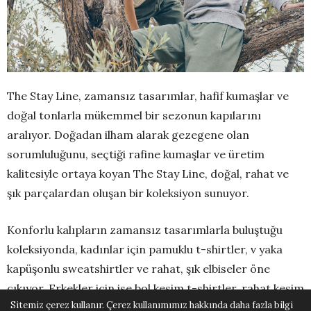
The Stay Line, zamansız tasarımlar, hafif kumaşlar ve
doğal tonlarla mükemmel bir sezonun kapılarını
aralıyor. Doğadan ilham alarak gezegene olan
sorumluluğunu, seçtiği rafine kumaşlar ve üretim
kalitesiyle ortaya koyan The Stay Line, doğal, rahat ve
şık parçalardan oluşan bir koleksiyon sunuyor.
Konforlu kalıpların zamansız tasarımlarla buluştuğu
koleksiyonda, kadınlar için pamuklu t-shirtler, v yaka
kapüşonlu sweatshirtler ve rahat, şık elbiseler öne
çıkıyor. Erkekler için ise bol kesim t-shirtler, rahat kesim
Sitemiz çerez kullanır. Çerez kullanımımız hakkında daha fazla bilgi
şortlar ve eşofman altları dikkatleri üzerine topluyor.