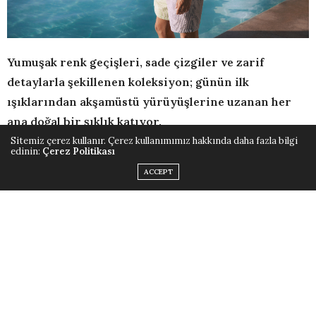
Yumuşak renk geçişleri, sade çizgiler ve zarif
detaylarla şekillenen koleksiyon; günün ilk
ışıklarından akşamüstü yürüyüşlerine uzanan her
ana doğal bir şıklık katıyor.
Sitemiz çerez kullanır. Çerez kullanımımız hakkında daha fazla bilgi
edinin:
Çerez Politikası
YARGICI İlkbahar/Yaz SS25 Keten Koleksiyonu, yaz
ACCEPT
aylarının doğal ritmine uyum sağlayan sade ve
zamansız parçalarla öne çıkıyor. Hafif yapısı ve nefes
alabilen dokusuyla, keten gömleklerden elbiselere
uzanan bu koleksiyon; sıcak havalarda gün boyu konfor
sunarken, yalın çizgileriyle şehirde, ofiste, sahilde ya da
hafta sonu planlarında stil sahibi bir rahatlık sunuyor.
İlkbahar/Yaz Koleksiyonu’nda yer alan elbise ve etekler,