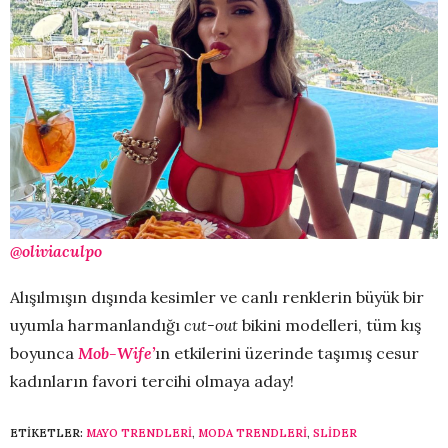
@oliviaculpo
Alışılmışın dışında kesimler ve canlı renklerin büyük bir
uyumla harmanlandığı
cut-out
bikini modelleri, tüm kış
boyunca
Mob-Wife’
ın etkilerini üzerinde taşımış cesur
kadınların favori tercihi olmaya aday!
ETIKETLER:
MAYO TRENDLERI
,
MODA TRENDLERI
,
SLİDER