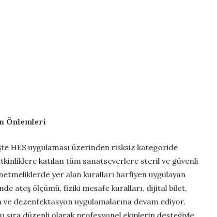
en Önlemleri
irişte HES uygulaması üzerinden risksiz kategoride
tkinliklere katılan tüm sanatseverlere steril ve güvenli
etmeliklerde yer alan kuralları harfiyen uygulayan
e ateş ölçümü, fiziki mesafe kuralları, dijital bilet,
yen ve dezenfektasyon uygulamalarına devam ediyor.
nı sıra düzenli olarak profesyonel ekiplerin desteğiyle