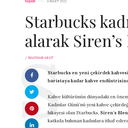
YAŞAM
4 MART 2022
Starbucks kad
alarak Siren’s 
/
NAGIHAN ARAT
Starbucks en yeni çekirdek kahvesi
baristaya kadar kahve endüstrisind
Kahve kültürünün dünyadaki en öneml
Kadınlar Günü’nü yeni kahve çekirde
hikayesi olan Starbucks,
Siren’s Ble
katkıda bulunan kadınlara ithaf edere