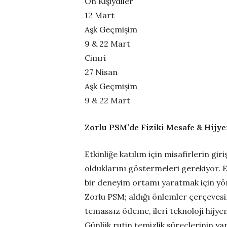
On Kişiydiler
12 Mart
Aşk Geçmişim
9 & 22 Mart
Cimri
27 Nisan
Aşk Geçmişim
9 & 22 Mart
Zorlu PSM’de Fiziki Mesafe & Hijy
Etkinliğe katılım için misafirlerin g
olduklarını göstermeleri gerekiyor. E
bir deneyim ortamı yaratmak için yön
Zorlu PSM; aldığı önlemler çerçevesind
temassız ödeme, ileri teknoloji hij
Günlük rutin temizlik süreçlerinin ya