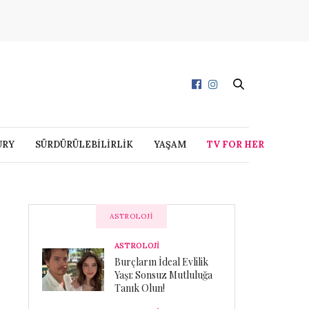
URY
SÜRDÜRÜLEBİLİRLİK
YAŞAM
TV FOR HER
ASTROLOJI
ASTROLOJİ
Burçların İdeal Evlilik
Yaşı: Sonsuz Mutluluğa
Tanık Olun!