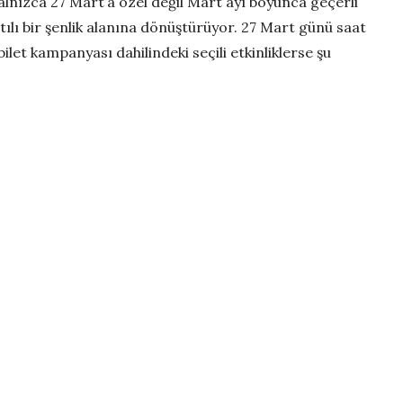
alnızca 27 Mart’a özel değil Mart ayı boyunca geçerli
tılı bir şenlik alanına dönüştürüyor. 27 Mart günü saat
bilet kampanyası dahilindeki seçili etkinliklerse şu