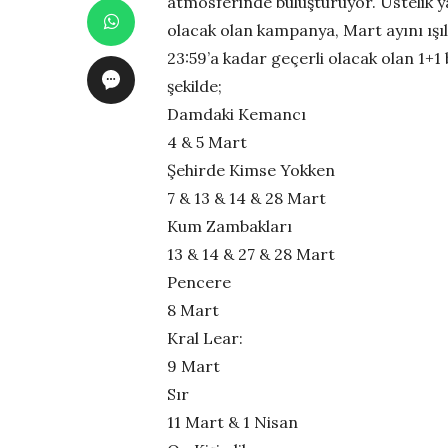
atmosferinde buluşturuyor. Üstelik y
olacak olan kampanya, Mart ayını ışıl
23:59’a kadar geçerli olacak olan 1+1 
şekilde;
Damdaki Kemancı
4 & 5 Mart
Şehirde Kimse Yokken
7 & 13 & 14 & 28 Mart
Kum Zambakları
13 & 14 & 27 & 28 Mart
Pencere
8 Mart
Kral Lear:
9 Mart
Sır
11 Mart & 1 Nisan