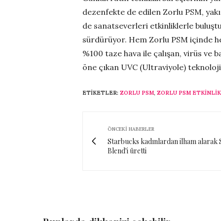
dezenfekte de edilen Zorlu PSM, yakın
de sanatseverleri etkinliklerle buluş
sürdürüyor. Hem Zorlu PSM içinde he
%100 taze hava ile çalışan, virüs ve 
öne çıkan UVC (Ultraviyole) teknoloji
ETIKETLER:
ZORLU PSM
,
ZORLU PSM ETKINLI
ÖNCEKI HABERLER
Starbucks kadınlardan ilham alarak 
Blend'i üretti