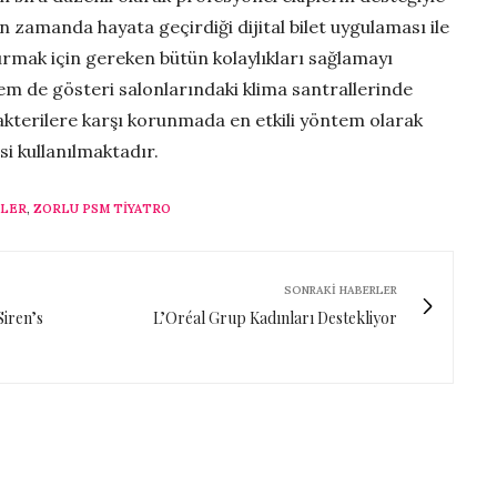
 zamanda hayata geçirdiği dijital bilet uygulaması ile
turmak için gereken bütün kolaylıkları sağlamayı
m de gösteri salonlarındaki klima santrallerinde
bakterilere karşı korunmada en etkili yöntem olarak
si kullanılmaktadır.
KLER
,
ZORLU PSM TIYATRO
SONRAKI HABERLER
Siren’s
L’Oréal Grup Kadınları Destekliyor