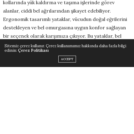
kollarında yük kaldırma ve taşıma işlerinde görev
alanlar, ciddi bel ağrılarından şikayet edebiliyor.
Ergonomik tasarımlı yataklar, vücudun doğal eğrilerini
destekleyen ve bel omurgasına uygun konfor sağlayan
bir seçenek olarak karşımıza çıkıyor. Bu yataklar, bel
ağrılarını azaltmaya yardımcı olmasının yanı sıra uyku
Sitemiz çerez kullanır. Çerez kullanımımız hakkında daha fazla bilgi
edinin:
Çerez Politikası
sırasında omurga hizasını korumaya da yardımcı
ACCEPT
olabiliyor.
Isıtılabilenbilen yataklar tercih edin!
Uzun çalışma saatleri, masa başı çalışmak ya da tüm
gün ev temizliği yapma gibi durumlar, kişilerde çeşitli bel
ağrılarına sebep olabiliyor. Bu tip durumlarda oluşan kas
spazmları, kas gerilmeleri veya zorlanmaları stres veya
gerilim kaynaklı ağrılarda ağrı bölgesine yapılan sıcak