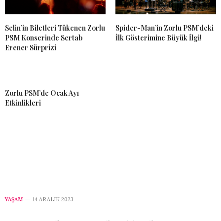
Selin’in Biletleri Tükenen Zorlu
Spider-Man’in Zorlu PSM’deki
PSM Konserinde Sertab
İlk Gösterimine Büyük İlgi!
Erener Sürprizi
Zorlu PSM’de Ocak Ayı
Etkinlikleri
YAŞAM
14 ARALIK 2023