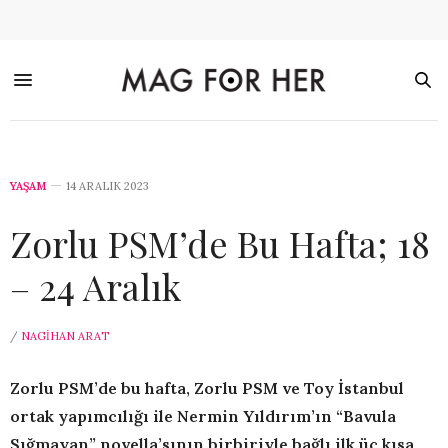
YAŞAM
14 ARALIK 2023
Zorlu PSM’de Bu Hafta; 18
– 24 Aralık
/
NAGIHAN ARAT
Zorlu PSM’de bu hafta, Zorlu PSM ve Toy İstanbul
ortak yapımcılığı ile Nermin Yıldırım’ın “Bavula
Sığmayan” novella’sının birbiriyle bağlı ilk üç kısa