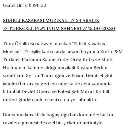
Genel Giriş: ₺396,00
SİDİKLİ KASABASI MÜZİKALİ
// 24 ARALIK
// TURKCELL PLATINUM SAHNESİ // 15.00-
20
.
3
0
Tony Ödüllü Broadway müzikali “Sidikli Kasabası
Müzikali” 27 kişilik kadrosuyla sezon boyunca Zorlu PSM
Turkcell Platinum Sahnesi’nde. Greg Kotis ve Mark
Hollman’ın kaleme aldığı müzikali Kayhan Berkin
yönetiyor. Settar Tanrıöğen ve Füsun Demirel gibi
isimleri bir araya getiren müzikalde aynı zamanda
İstanbul Devlet Opera ve Balesi Şefi Murat Kodallı
önderliğinde canlı orkestra da yer almakta.
Dünyanın kuraklıkla boğuştuğu bir dönemde; halkın
tuvalete girmesi de özel bir şirket denetimiyle