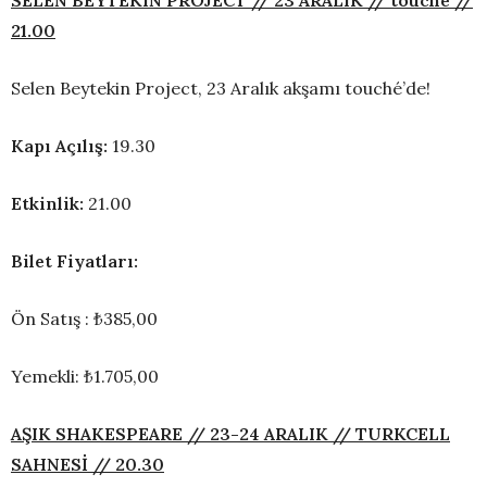
SELEN BEYTEKIN PROJECT // 23 ARALIK // touché //
21.00
Selen Beytekin Project, 23 Aralık akşamı touché’de!
Kapı Açılış:
19.30
Etkinlik:
21.00
Bilet Fiyatları:
Ön Satış : ₺385,00
Yemekli: ₺1.705,00
AŞIK SHAKESPEARE // 23-24 ARALIK // TURKCELL
SAHNESİ // 20.30