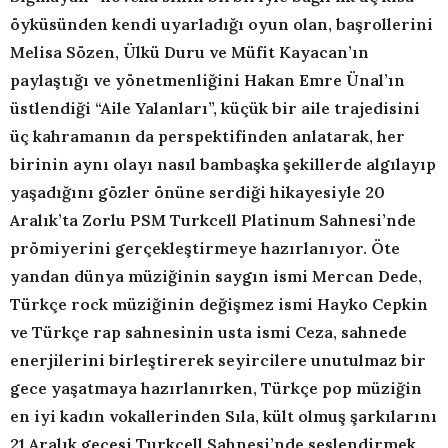
öyküsünden kendi uyarladığı oyun olan, başrollerini
Melisa Sözen, Ülkü Duru ve Müfit Kayacan’ın
paylaştığı ve yönetmenliğini Hakan Emre Ünal’ın
üstlendiği “Aile Yalanları”, küçük bir aile trajedisini
üç kahramanın da perspektifinden anlatarak, her
birinin aynı olayı nasıl bambaşka şekillerde algılayıp
yaşadığını gözler önüne serdiği hikayesiyle 20
Aralık’ta Zorlu PSM Turkcell Platinum Sahnesi’nde
prömiyerini gerçekleştirmeye hazırlanıyor. Öte
yandan dünya müziğinin saygın ismi Mercan Dede,
Türkçe rock müziğinin değişmez ismi Hayko Cepkin
ve Türkçe rap sahnesinin usta ismi Ceza, sahnede
enerjilerini birleştirerek seyircilere unutulmaz bir
gece yaşatmaya hazırlanırken, Türkçe pop müziğin
en iyi kadın vokallerinden Sıla, kült olmuş şarkılarını
21 Aralık gecesi Turkcell Sahnesi’nde seslendirmek