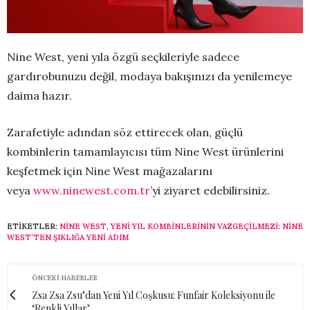
Nine West, yeni yıla özgü seçkileriyle sadece
gardırobunuzu değil, modaya bakışınızı da yenilemeye
daima hazır.
Zarafetiyle adından söz ettirecek olan, güçlü
kombinlerin tamamlayıcısı tüm Nine West ürünlerini
keşfetmek için Nine West mağazalarını
veya
www.ninewest.com.tr
’yi ziyaret edebilirsiniz.
ETIKETLER:
NINE WEST
,
YENI YIL KOMBINLERININ VAZGEÇILMEZI: NINE
WEST’TEN ŞIKLIĞA YENI ADIM
ÖNCEKI HABERLER
Zsa Zsa Zsu’dan Yeni Yıl Coşkusu: Funfair Koleksiyonu ile
‘Renkli Yıllar’