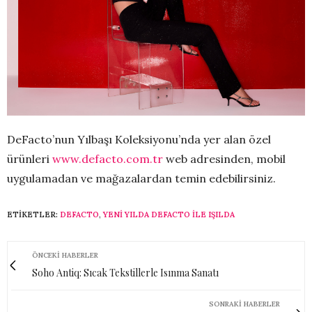
DeFacto’nun Yılbaşı Koleksiyonu’nda yer alan özel
ürünleri
www.defacto.com.tr
web adresinden, mobil
uygulamadan ve mağazalardan temin edebilirsiniz.
ETIKETLER:
DEFACTO
,
YENI YILDA DEFACTO ILE IŞILDA
ÖNCEKI HABERLER
Soho Antiq: Sıcak Tekstillerle Isınma Sanatı
SONRAKI HABERLER