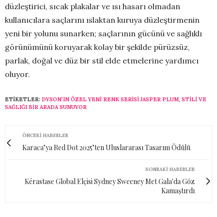
düzleştirici, sıcak plakalar ve ısı hasarı olmadan
kullanıcılara saçlarını ıslaktan kuruya düzleştirmenin
yeni bir yolunu sunarken; saçlarının gücünü ve sağlıklı
görünümünü koruyarak kolay bir şekilde pürüzsüz,
parlak, doğal ve düz bir stil elde etmelerine yardımcı
oluyor.
ETIKETLER:
DYSON’IN ÖZEL YENI RENK SERISI JASPER PLUM
,
STILI VE
SAĞLIĞI BIR ARADA SUNUYOR
ÖNCEKI HABERLER
Karaca’ya Red Dot 2025’ten Uluslararası Tasarım Ödülü
SONRAKI HABERLER
Kérastase Global Elçisi Sydney Sweeney Met Gala'da Göz
Kamaştırdı