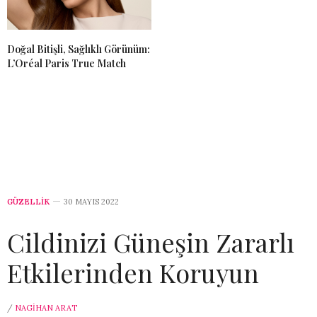
Doğal Bitişli, Sağlıklı Görünüm:
L’Oréal Paris True Match
GÜZELLİK
30 MAYIS 2022
Cildinizi Güneşin Zararlı
Etkilerinden Koruyun
/
NAGIHAN ARAT