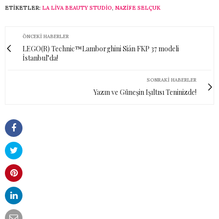
ETIKETLER:
LA LIVA BEAUTY STUDIO
,
NAZIFE SELÇUK
ÖNCEKI HABERLER
LEGO(R) Technic™Lamborghini Sián FKP 37 modeli
İstanbul’da!
SONRAKI HABERLER
Yazın ve Güneşin Işıltısı Teninizde!