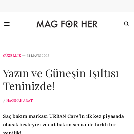
GÜZELLİK
31 MAYIS 2022
Yazın ve Güneşin Işıltısı
Teninizde!
/
NAGIHAN ARAT
Saç bakım markası URBAN Care’in ilk kez piyasada
olacak besleyici vücut bakım serisi ile farklı bir
yenilik!