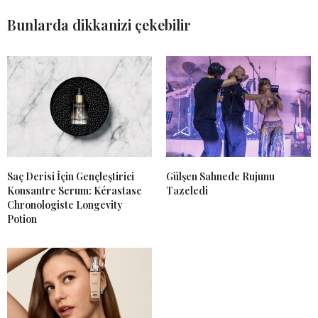
Bunlarda dikkanizi çekebilir
Saç Derisi İçin Gençleştirici
Gülşen Sahnede Rujunu
Konsantre Serum: Kérastase
Tazeledi
Chronologiste Longevity
Potion