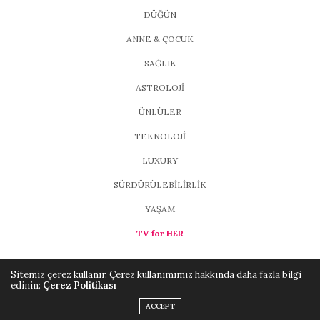
DÜĞÜN
ANNE & ÇOCUK
SAĞLIK
ASTROLOJİ
ÜNLÜLER
TEKNOLOJİ
LUXURY
SÜRDÜRÜLEBİLİRLİK
YAŞAM
TV for HER
Sitemiz çerez kullanır. Çerez kullanımımız hakkında daha fazla bilgi
edinin:
Çerez Politikası
Copyright ©2021, MAGFORHER
Brio Media
. All Rights Reserved.
ACCEPT