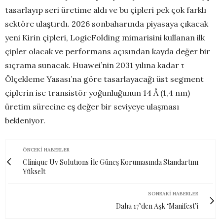
tasarlayıp seri üretime aldı ve bu çipleri pek çok farklı
sektöre ulaştırdı. 2026 sonbaharında piyasaya çıkacak
yeni Kirin çipleri, LogicFolding mimarisini kullanan ilk
çipler olacak ve performans açısından kayda değer bir
sıçrama sunacak. Huawei’nin 2031 yılına kadar τ
Ölçekleme Yasası’na göre tasarlayacağı üst segment
çiplerin ise transistör yoğunluğunun 14 Å (1,4 nm)
üretim sürecine eş değer bir seviyeye ulaşması
bekleniyor.
ÖNCEKI HABERLER
Clinique Uv Solutıons İle Güneş Korumasında Standartını
Yükselt
SONRAKI HABERLER
Daha 17’den Aşk ‘Manifest’i