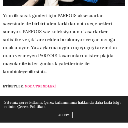
Yılın ilk sıcak günleri için PARFOIS aksesuarları
sayesinde de birbirinden farklı kombin seçenekleri
sunuyor. PARFOIS yaz koleksiyonunu tasarlarken
sofistike ve şık tarzı elden bırakmıyor ve çarpıcılığa
odaklanıyor. Yaz aylarına uygun uçuş uçuş tarzından
ödün vermeyen PARFOIS tasarımlarını ister plajda
mayolar ile ister günlük kıyafetleriniz ile
kombinleyebilirsiniz.
ETIKETLER:
MODA TRENDLERI
Sitemiz çerez kullanır. Çerez kullanımımız hakkında daha fazla bilgi
ÖNCEKI HABERLER
edinin:
Çerez Politikası
Yeni Chuck Taylor All Star Cruise OX ile Yaza Hazır Mısın?
ACCEPT
SONRAKI HABERLER