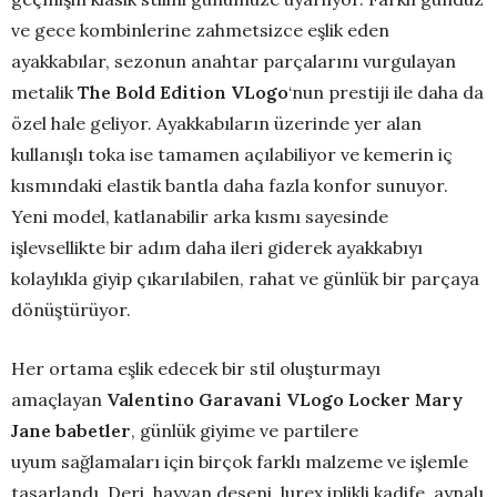
ve gece kombinlerine zahmetsizce eşlik eden
ayakkabılar, sezonun anahtar parçalarını vurgulayan
metalik
The Bold Edition VLogo
‘nun prestiji ile daha da
özel hale geliyor. Ayakkabıların üzerinde yer alan
kullanışlı toka ise tamamen açılabiliyor ve kemerin iç
kısmındaki elastik bantla daha fazla konfor sunuyor.
Yeni model, katlanabilir arka kısmı sayesinde
işlevsellikte bir adım daha ileri giderek ayakkabıyı
kolaylıkla giyip çıkarılabilen, rahat ve günlük bir parçaya
dönüştürüyor.
Her ortama eşlik edecek bir stil oluşturmayı
amaçlayan
Valentino Garavani VLogo Locker Mary
Jane babetler
, günlük giyime ve partilere
uyum sağlamaları için birçok farklı malzeme ve işlemle
tasarlandı. Deri, hayvan deseni, lurex iplikli kadife, aynalı