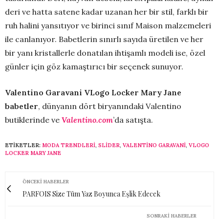
deri ve hatta satene kadar uzanan her bir stil, farklı bir
ruh halini yansıtıyor ve birinci sınıf Maison malzemeleri
ile canlanıyor. Babetlerin sınırlı sayıda üretilen ve her
bir yanı kristallerle donatılan ihtişamlı modeli ise, özel
günler için göz kamaştırıcı bir seçenek sunuyor.
Valentino Garavani VLogo Locker Mary Jane
babetler
, dünyanın dört biryanındaki Valentino
butiklerinde ve
Valentino.com
’da satışta.
ETIKETLER:
MODA TRENDLERI
,
SLİDER
,
VALENTINO GARAVANI
,
VLOGO
LOCKER MARY JANE
ÖNCEKI HABERLER
PARFOIS Size Tüm Yaz Boyunca Eşlik Edecek
SONRAKI HABERLER