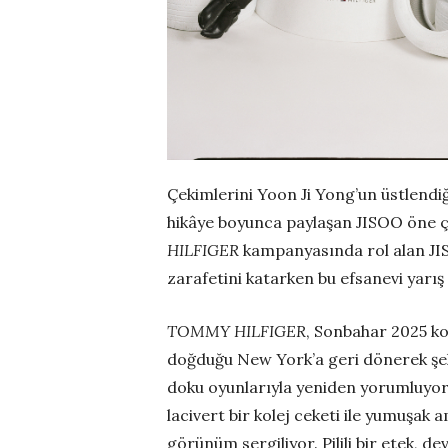
Çekimlerini Yoon Ji Yong’un üstlendi
hikâye boyunca paylaşan JISOO öne ç
HILFIGER
kampanyasında rol alan JIS
zarafetini katarken bu efsanevi yarış
TOMMY HILFIGER
, Sonbahar 2025 ko
doğduğu New York’a geri dönerek şeh
doku oyunlarıyla yeniden yorumluyor
lacivert bir kolej ceketi ile yumuşak a
görünüm sergiliyor. Pilili bir etek, d