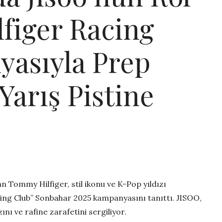
lfiger Racing
asıyla Prep
Yarış Pistine
n Tommy Hilfiger, stil ikonu ve K-Pop yıldızı
ng Club” Sonbahar 2025 kampanyasını tanıttı. JISOO,
ını ve rafine zarafetini sergiliyor.