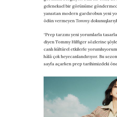
geleneksel bir görünüme göndermede 
yansıtan modern gardırobun yeni yor
ödün vermeyen
Tommy
dokunuşlarıyla
“Prep tarzını yeni yorumlarla tasarla
diyen Tommy Hilfiger sözlerine şöyle
canlı kültürel etkilerle yorumluyor
hâlâ çok heyecanlandırıyor. Bu sezo
sayfa açarken prep tarihimizdeki önem