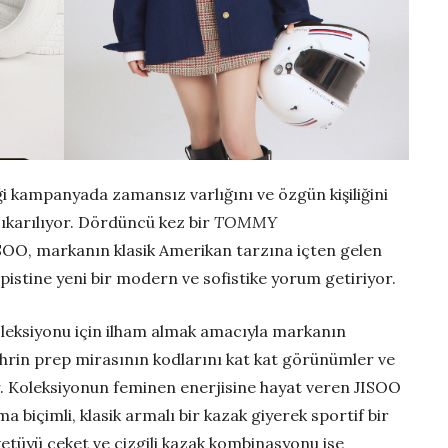
ği kampanyada zamansız varlığını ve özgün kişiliğini
ıkarılıyor. Dördüncü kez bir
TOMMY
OO, markanın klasik Amerikan tarzına içten gelen
 pistine yeni bir modern ve sofistike yorum getiriyor.
leksiyonu için ilham almak amacıyla markanın
rin prep mirasının kodlarını kat kat görünümler ve
. Koleksiyonun feminen enerjisine hayat veren JISOO
ma biçimli, klasik armalı bir kazak giyerek sportif bir
evetüyü ceket ve çizgili kazak kombinasyonu ise