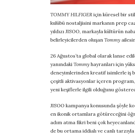
TOMMY HILFIGER
için küresel bir st
kulübü nostaljisini markanın prep ca
yıldızı JISOO, markayla kültürün nabz
belirleyicilerden oluşan
Tommy
ailesi
26 Ağustos’ta global olarak lanse ed
yanındaki
Tommy
hayranları için yüks
deneyimlerinden kreatif isimlerle iş bi
çeşitli aktivasyonlar içeren program
yeni keşiflerle ilgili olduğunu göstere
JISOO kampanya konusunda şöyle kon
en ikonik ortamlara götüreceğini öğ
adım atma fikri beni çok heyecanlan
de bu ortama iddialı ve canlı tarzıyla