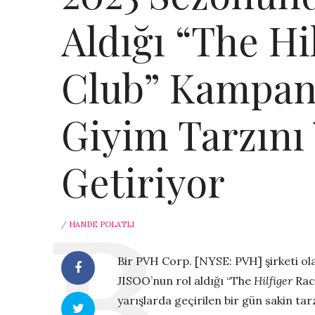
Aldığı “The Hi
Club” Kampany
Giyim Tarzını 
Getiriyor
/
HANDE POLATLI
Bir PVH Corp. [NYSE: PVH] şirketi ola
JISOO’nun rol aldığı “The
Hilfiger
Raci
yarışlarda geçirilen bir gün sakin tarz