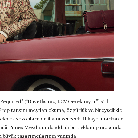
equired” (“Davetlisiniz, LCV Gerekmiyor”) stil
rep tarzını meydan okuma, özgürlük ve bireysellikle
gelecek sezonlara da ilham verecek. Hikaye, markanın
ünlü Times Meydanında iddialı bir reklam panosunda
 büyük tasarımcılarının yanında