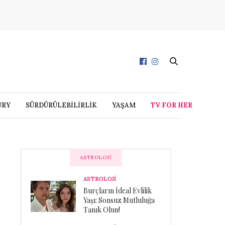
URY
SÜRDÜRÜLEBİLİRLİK
YAŞAM
TV FOR HER
ASTROLOJI
ASTROLOJİ
Burçların İdeal Evlilik
Yaşı: Sonsuz Mutluluğa
Tanık Olun!