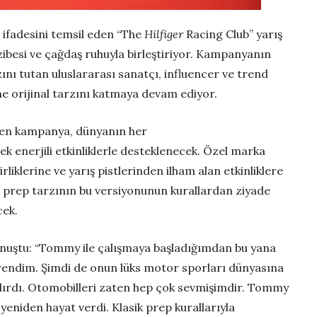
il ifadesini temsil eden “The
Hilfiger
Racing Club” yarış
zibesi ve çağdaş ruhuyla birleştiriyor. Kampanyanın
ını tutan uluslararası sanatçı, influencer ve trend
ne orijinal tarzını katmaya devam ediyor.
ilen kampanya, dünyanın her
ek enerjili etkinliklerle desteklenecek. Özel marka
rliklerine ve yarış pistlerinden ilham alan etkinliklere
, prep tarzının bu versiyonunun kurallardan ziyade
cek.
uştu: “Tommy ile çalışmaya başladığımdan bu yana
rendim. Şimdi de onun lüks motor sporları dünyasına
dırdı. Otomobilleri zaten hep çok sevmişimdir. Tommy
 yeniden hayat verdi. Klasik prep kurallarıyla