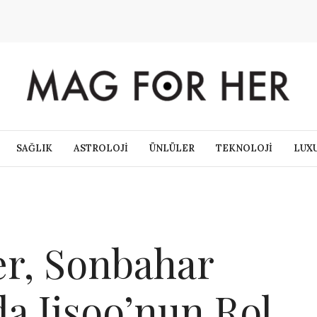
SAĞLIK
ASTROLOJİ
ÜNLÜLER
TEKNOLOJİ
LUX
r, Sonbahar
a Jisoo’nun Rol