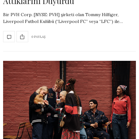
Attıklarını Duyurdu
Bir PVH Corp. [NYSE: PVH] şirketi olan Tommy Hilfiger,
Liverpool Futbol Kulübü (“Liverpool FC” veya “LFC”) ile…
0 PAYLAŞ