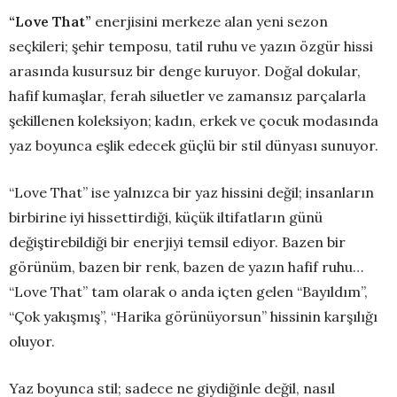
“Love That”
enerjisini merkeze alan yeni sezon
seçkileri; şehir temposu, tatil ruhu ve yazın özgür hissi
arasında kusursuz bir denge kuruyor. Doğal dokular,
hafif kumaşlar, ferah siluetler ve zamansız parçalarla
şekillenen koleksiyon; kadın, erkek ve çocuk modasında
yaz boyunca eşlik edecek güçlü bir stil dünyası sunuyor.
“Love That” ise yalnızca bir yaz hissini değil; insanların
birbirine iyi hissettirdiği, küçük iltifatların günü
değiştirebildiği bir enerjiyi temsil ediyor. Bazen bir
görünüm, bazen bir renk, bazen de yazın hafif ruhu…
“Love That” tam olarak o anda içten gelen “Bayıldım”,
“Çok yakışmış”, “Harika görünüyorsun” hissinin karşılığı
oluyor.
Yaz boyunca stil; sadece ne giydiğinle değil, nasıl