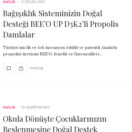
SAĞLIK
27 EYLÜL 2023
Bağışıklık Sisteminizin Doğal
Desteği BEE’O UP D3K2’li Propolis
Damlalar
Türkiye’nin ilk ve tek inovasyon ödüllü ve patentli Anadolu
propolisi üreticisi BEE’O, fenolik ve flavonoidleri…
0 PAYLAŞ
SAĞLIK
29 AĞUSTOS 2023
Okula Dönüşte Çocuklarınızın
Beslenmesine Doğal Destek