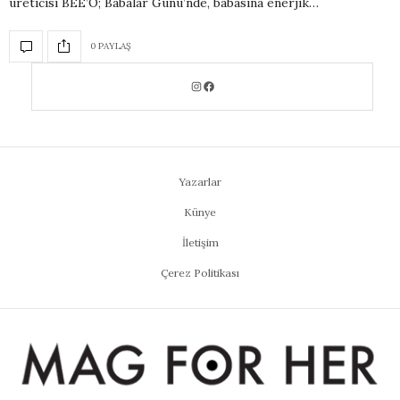
üreticisi BEE’O; Babalar Günü’nde, babasına enerjik…
0 PAYLAŞ
Yazarlar
Künye
İletişim
Çerez Politikası