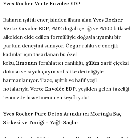
Yves Rocher Verte Envolee EDP
Baharın ışıltılı enerjisinden ilham alan
Yves Rocher
Verte Envolee EDP
, %92 doğal içeriği ve %100 bitkisel
alkolden elde edilen formülüyle doğayla uyumlu bir
parfüm deneyimi sunuyor. Özgür ruhlu ve enerjik
kadınlar için tasarlanan bu özel
koku,
limonun
ferahlatıcı canlılığı,
gülün
zarif çiçeksi
dokusu ve
siyah
çayın
sofistike derinliğiyle
harmanlanıyor. Taze, ışıltılı ve hafif yeşil
notalarıyla
Verte Envolée EDP
, yeşilden gelen tazeliği
teninizde hissetmenin en keyifli yolu!
Yves Rocher Pure Detox Arındırıcı Moringa Saç
Sirkesi ve Toniği – Yağlı Saçlar