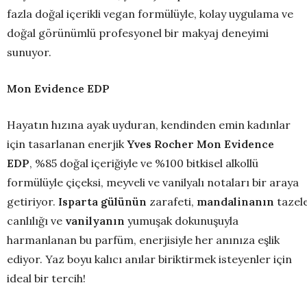
fazla doğal içerikli vegan formülüyle, kolay uygulama ve
doğal görünümlü profesyonel bir makyaj deneyimi
sunuyor.
Mon Evidence EDP
Hayatın hızına ayak uyduran, kendinden emin kadınlar
için tasarlanan enerjik
Yves Rocher Mon Evidence
EDP
, %85 doğal içeriğiyle ve %100 bitkisel alkollü
formülüyle çiçeksi, meyveli ve vanilyalı notaları bir araya
getiriyor.
Isparta
gülünün
zarafeti,
mandalinanın
tazele
canlılığı ve
vanilyanın
yumuşak dokunuşuyla
harmanlanan bu parfüm, enerjisiyle her anınıza eşlik
ediyor. Yaz boyu kalıcı anılar biriktirmek isteyenler için
ideal bir tercih!