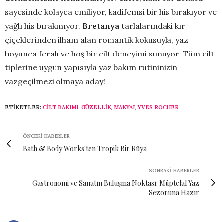
sayesinde kolayca emiliyor, kadifemsi bir his bırakıyor ve
yağlı his bırakmıyor.
Bretanya
tarlalarındaki kır
çiçeklerinden ilham alan romantik kokusuyla, yaz
boyunca ferah ve hoş bir cilt deneyimi sunuyor. Tüm cilt
tiplerine uygun yapısıyla yaz bakım rutininizin
vazgeçilmezi olmaya aday!
ETIKETLER:
CILT BAKIMI
,
GÜZELLIK
,
MAKYAJ
,
YVES ROCHER
ÖNCEKI HABERLER
Bath & Body Works'ten Tropik Bir Rüya
SONRAKI HABERLER
Gastronomi ve Sanatın Buluşma Noktası: Müptelal Yaz
Sezonuna Hazır