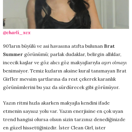
@charli_xcx
90’ların büyülü ve asi havasına atıfta bulunan
Brat
Summer
görünümü; parlak dudaklar, belirgin allıklar,
incecik kaşlar ve göz alıcı göz makyajlarıyla
aşırı olmayı
benimsiyor. Temiz kızların aksine kural tanımayan Brat
Girl’ler mevsim şartlarına da rest çekerek karanlık
görünümlerini bu yaz da sürdürecek gibi görünüyor.
Yazın ritmi hızla akarken makyajla kendini ifade
etmenin sayısız yolu var. Yazın enerjisine en çok uyan
trend hangisi olursa olsun sizin tarzınız denediğinizde
en güzel hissettiğinizdir. İster Clean Girl, ister