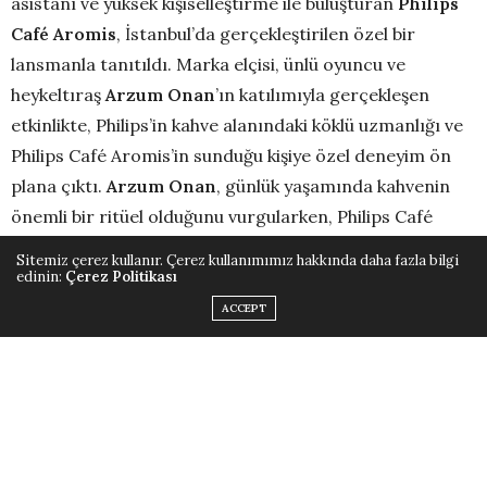
asistanı ve yüksek kişiselleştirme ile buluşturan
Philips
Café Aromis
, İstanbul’da gerçekleştirilen özel bir
lansmanla tanıtıldı. Marka elçisi, ünlü oyuncu ve
heykeltıraş
Arzum Onan
’ın katılımıyla gerçekleşen
etkinlikte, Philips’in kahve alanındaki köklü uzmanlığı ve
Philips Café Aromis’in sunduğu kişiye özel deneyim ön
plana çıktı.
Arzum Onan
, günlük yaşamında kahvenin
önemli bir ritüel olduğunu vurgularken, Philips Café
Aromis’ten aldığı ilhamı yansıtarak tasarladığı kahve
Sitemiz çerez kullanır. Çerez kullanımımız hakkında daha fazla bilgi
kupasını davetlilere armağan etti.
edinin:
Çerez Politikası
ACCEPT
Philips Café Aromis marka
elçisi
Arzum Onan
etkinlikle
ilgili şunları söyledi:
“Hayatımda denge benim için çok önemli. Gün içinde