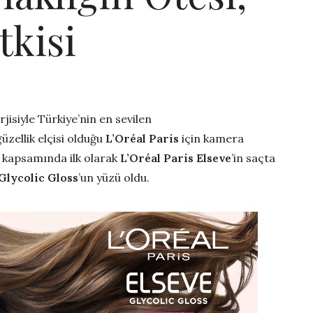
tkisi
rjisiyle Türkiye’nin en sevilen
güzellik elçisi olduğu
L’Oréal Paris
için kamera
ği kapsamında ilk olarak
L’Oréal Paris
Elseve
’in saçta
Glycolic Gloss
’un yüzü oldu.