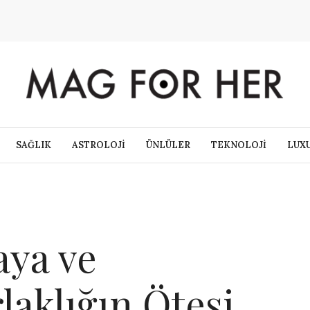
SAĞLIK
ASTROLOJİ
ÜNLÜLER
TEKNOLOJİ
LUX
aya ve
laklığın Ötesi,