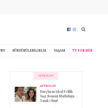
URY
SÜRDÜRÜLEBİLİRLİK
YAŞAM
TV FOR HER
ASTROLOJI
ASTROLOJİ
Burçların İdeal Evlilik
Yaşı: Sonsuz Mutluluğa
Tanık Olun!