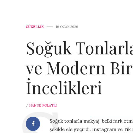
GÜZELLİK
19 OCAK 2026
Soğuk Tonlarl
ve Modern Bi
İncelikleri
/
HANDE POLATLI
Soğuk tonlarla makyaj, belki fark etm
şekilde ele geçirdi. Instagram ve TikT