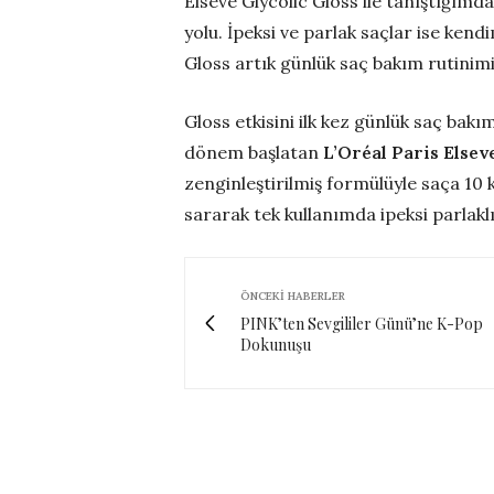
Elseve Glycolic Gloss ile tanıştığımd
yolu. İpeksi ve parlak saçlar ise kend
Gloss artık günlük saç bakım rutinim
Gloss etkisini ilk kez günlük saç bak
dönem başlatan
L’Oréal Paris Elsev
zenginleştirilmiş formülüyle saça 10 
sararak tek kullanımda ipeksi parlakl
ÖNCEKI HABERLER
PINK’ten Sevgililer Günü’ne K-Pop
Dokunuşu