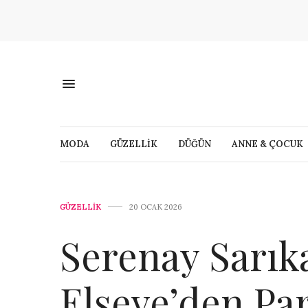
MODA
GÜZELLİK
DÜĞÜN
ANNE & ÇOCUK
GÜZELLİK
20 OCAK 2026
Serenay Sarık
Elseve’den Par