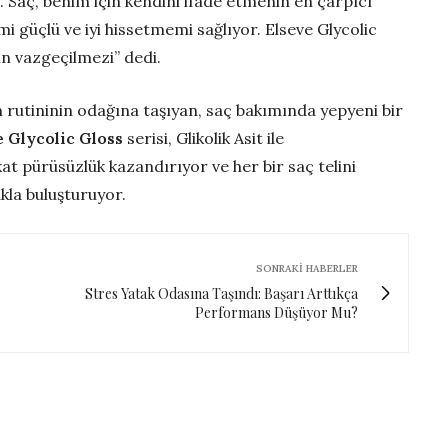
a. Saç, benim için kendini ifade etmenin en çarpıcı
imi güçlü ve iyi hissetmemi sağlıyor. Elseve Glycolic
in vazgeçilmezi” dedi.
ım rutininin odağına taşıyan, saç bakımında yepyeni bir
e Glycolic Gloss
serisi, Glikolik Asit ile
kat pürüsüzlük kazandırıyor ve her bir saç telini
ıkla buluşturuyor.
SONRAKI HABERLER
Stres Yatak Odasına Taşındı: Başarı Arttıkça
Performans Düşüyor Mu?