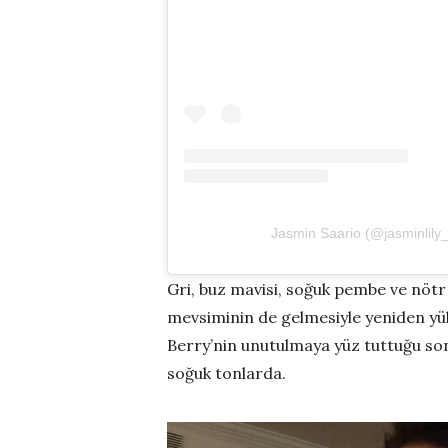
Jasmin Saario (@jasminlily_)
Gri, buz mavisi, soğuk pembe ve nötr 
mevsiminin de gelmesiyle yeniden yüks
Berry’nin unutulmaya yüz tuttuğu so
soğuk tonlarda.