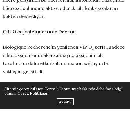
hücresel solunumu aktive ederek cilt fonksiyonlarını
kökten destekliyor.
Cilt Oksijenlenmesinde Devrim
Biologique Recherche’ın yenilenen VIP O₂ serisi, sadece
cilde oksijen sunmakla kalmayıp, oksijenin cilt
tarafından daha etkin kullanılmasını sağlayan bir
yaklaşım geliştirdi.
Bu mekanizma sayesinde cilt kalitesinde gözle görülür
Sitemiz çerez kullanır. Çerez kullanımımız hakkında daha fazla bilgi
edinin:
Çerez Politikası
iyileşme, daha parlak ve eşit ton, optimal nem dengesi
ACCEPT
ve kirliliğe karşı koruma sağlanıyor.
Hücre içinde başlayan enerji