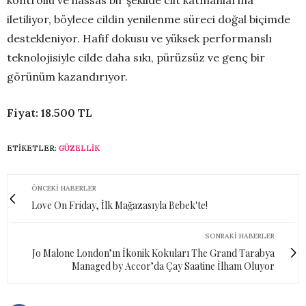
kontrollü ve hassas bir şekilde cilt katmanlarına
iletiliyor, böylece cildin yenilenme süreci doğal biçimde
destekleniyor. Hafif dokusu ve yüksek performanslı
teknolojisiyle cilde daha sıkı, pürüzsüz ve genç bir
görünüm kazandırıyor.
Fiyat: 18.500 TL
ETIKETLER:
GÜZELLIK
ÖNCEKI HABERLER
Love On Friday, İlk Mağazasıyla Bebek'te!
SONRAKI HABERLER
Jo Malone London’ın İkonik Kokuları The Grand Tarabya
Managed by Accor’da Çay Saatine İlham Oluyor