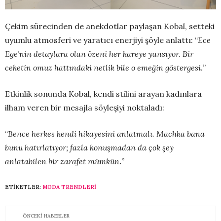
Çekim sürecinden de anekdotlar paylaşan Kobal, setteki
uyumlu atmosferi ve yaratıcı enerjiyi şöyle anlattı: “
Ece
Ege’nin detaylara olan özeni her kareye yansıyor. Bir
ceketin omuz hattındaki netlik bile o emeğin göstergesi
.
”
Etkinlik sonunda Kobal, kendi stilini arayan kadınlara
ilham veren bir mesajla söyleşiyi noktaladı:
“
Bence herkes kendi hikayesini anlatmalı. Machka bana
bunu hatırlatıyor; fazla konuşmadan da çok şey
anlatabilen bir zarafet mümkün
.
”
ETIKETLER:
MODA TRENDLERI
ÖNCEKI HABERLER