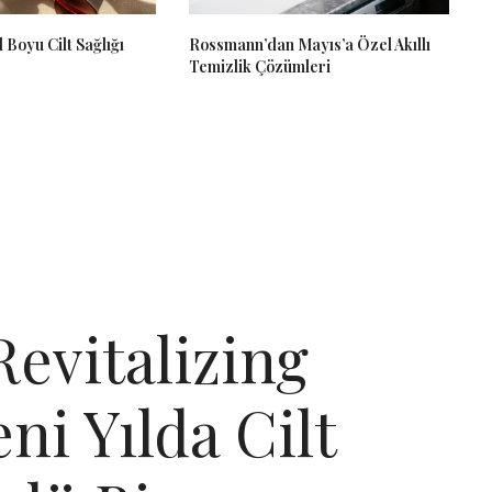
 Boyu Cilt Sağlığı
Rossmann’dan Mayıs’a Özel Akıllı
Temizlik Çözümleri
evitalizing
ni Yılda Cilt