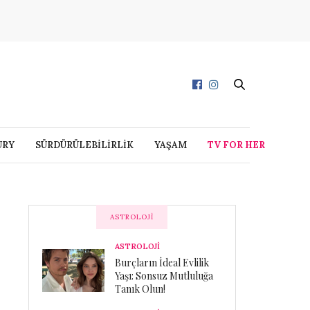
URY
SÜRDÜRÜLEBİLİRLİK
YAŞAM
TV FOR HER
ASTROLOJI
ASTROLOJİ
Burçların İdeal Evlilik
Yaşı: Sonsuz Mutluluğa
Tanık Olun!