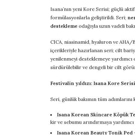
Isana’nın yeni Kore Serisi; güçlü akti
formülasyonlarla geliştirildi. Seri;
nem
destekleme
odağıyla uzun vadeli bak
CICA, niasinamid, hyaluron ve AHA/B
içerikleriyle hazırlanan seri; cilt b
yenilenmeyi desteklemeye yardımcı ol
sürdürülebilir ve dengeli bir cilt gö
Festivalin yıldızı: Isana Kore Seris
Seri, günlük bakımın tüm adımlarını
Isana Korean Skincare Köpük Te
kir ve sebumu arındırmaya yardımcı 
Isana Korean Beauty Tonik Ped
–