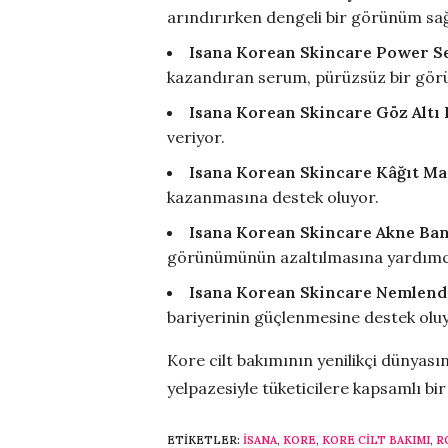
arındırırken dengeli bir görünüm sağ
Isana Korean Skincare Power 
kazandıran serum, pürüzsüz bir gör
Isana Korean Skincare Göz Altı 
veriyor.
Isana Korean Skincare Kâğıt Ma
kazanmasına destek oluyor.
Isana Korean Skincare Akne Ba
görünümünün azaltılmasına yardımcı
Isana Korean Skincare Nemlend
bariyerinin güçlenmesine destek olu
Kore cilt bakımının yenilikçi dünyas
yelpazesiyle tüketicilere kapsamlı b
ETIKETLER:
ISANA
,
KORE
,
KORE CILT BAKIMI
,
R