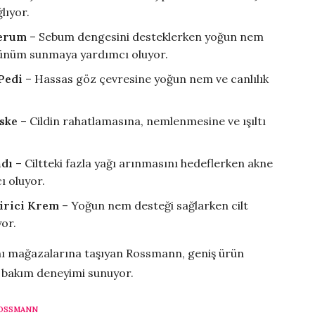
lıyor.
Serum
– Sebum dengesini desteklerken yoğun nem
ünüm sunmaya yardımcı oluyor.
Pedi
– Hassas göz çevresine yoğun nem ve canlılık
ske
– Cildin rahatlamasına, nemlenmesine ve ışıltı
ndı
– Ciltteki fazla yağı arınmasını hedeflerken akne
 oluyor.
irici Krem
– Yoğun nem desteği sağlarken cilt
yor.
ını mağazalarına taşıyan Rossmann, geniş ürün
ir bakım deneyimi sunuyor.
OSSMANN