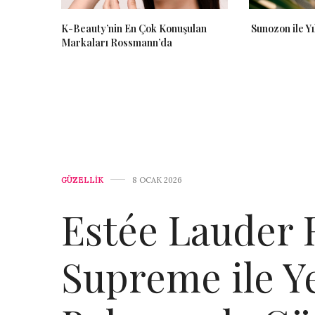
K-Beauty’nin En Çok Konuşulan
Sunozon ile Yıl
Markaları Rossmann’da
GÜZELLİK
8 OCAK 2026
Estée Lauder R
Supreme ile Ye