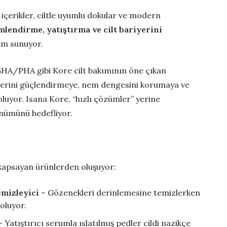
f içerikler, ciltle uyumlu dokular ve modern
lendirme, yatıştırma ve cilt bariyerini
ım sunuyor.
HA/PHA gibi Kore cilt bakımının öne çıkan
ariyerini güçlendirmeye, nem dengesini korumaya ve
uyor. Isana Kore, “hızlı çözümler” yerine
rünümünü hedefliyor.
i
 kapsayan ürünlerden oluşuyor:
mizleyici
– Gözenekleri derinlemesine temizlerken
oluyor.
 Yatıştırıcı serumla ıslatılmış pedler cildi nazikçe