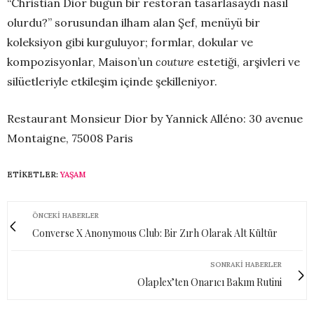
“Christian Dior bugün bir restoran tasarlasaydı nasıl
olurdu?” sorusundan ilham alan Şef, menüyü bir
koleksiyon gibi kurguluyor; formlar, dokular ve
kompozisyonlar, Maison’un
couture
estetiği, arşivleri ve
silüetleriyle etkileşim içinde şekilleniyor.
Restaurant Monsieur Dior by Yannick Alléno: 30 avenue
Montaigne, 75008 Paris
ETIKETLER:
YAŞAM
ÖNCEKI HABERLER
Converse X Anonymous Club: Bir Zırh Olarak Alt Kültür
SONRAKI HABERLER
Olaplex’ten Onarıcı Bakım Rutini