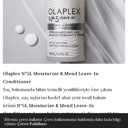
Olaplex N°5L Moisturize & Mend Leave-In
Conditioner
Saç bakımında bilim temelli yenilikleriyle öne çıkan
Olaplex, saç uçlarını hedef alan yeni nesil bakım
ürünü
N°5L Moisturize & Mend Leave-In
Conditioner
ile saç bakım rutinine güçlü ve pratik bir
Sitemiz çerez kullanır. Çerez kullanımımız hakkında daha fazla bilgi
adım ekliyor. Saç uçlarını anında nemlendirip
edinin:
Çerez Politikası