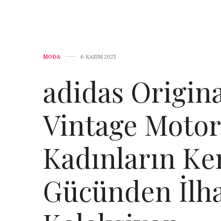
MODA
6 KASIM 2025
adidas Origina
Vintage Motor
Kadınların Ke
Gücünden İlh