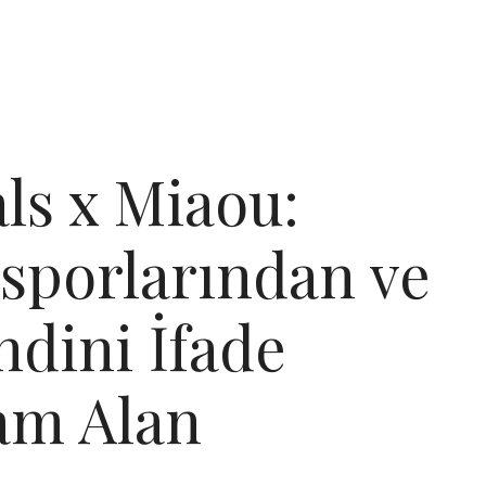
ls x Miaou:
sporlarından ve
ndini İfade
am Alan