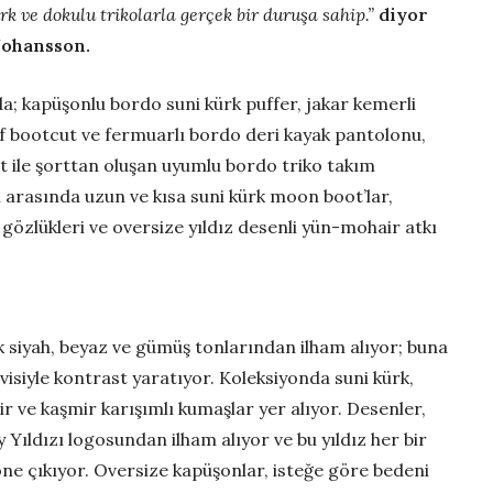
k ve dokulu trikolarla gerçek bir duruşa sahip.”
diyor
Johansson.
a; kapüşonlu bordo suni kürk puffer, jakar kemerli
fif bootcut ve fermuarlı bordo deri kayak pantolonu,
üst ile şorttan oluşan uyumlu bordo triko takım
 arasında uzun ve kısa suni kürk moon boot’lar,
gözlükleri ve oversize yıldız desenli yün-mohair atkı
k siyah, beyaz ve gümüş tonlarından ilham alıyor; buna
isiyle kontrast yaratıyor. Koleksiyonda suni kürk,
ir ve kaşmir karışımlı kumaşlar yer alıyor. Desenler,
Yıldızı logosundan ilham alıyor ve bu yıldız her bir
öne çıkıyor. Oversize kapüşonlar, isteğe göre bedeni