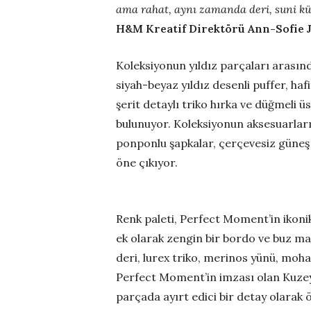
ama rahat, aynı zamanda deri, suni kür
H&M Kreatif Direktörü Ann-Sofie 
Koleksiyonun yıldız parçaları arasınd
siyah-beyaz yıldız desenli puffer, ha
şerit detaylı triko hırka ve düğmeli 
bulunuyor. Koleksiyonun aksesuarları
ponponlu şapkalar, çerçevesiz güneş 
öne çıkıyor.
Renk paleti, Perfect Moment’in ikoni
ek olarak zengin bir bordo ve buz mav
deri, lurex triko, merinos yünü, moha
Perfect Moment’in imzası olan Kuzey 
parçada ayırt edici bir detay olarak 