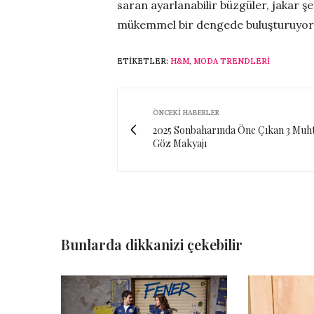
saran ayarlanabilir büzgüler, jakar şeri
mükemmel bir dengede buluşturuyor
ETIKETLER:
H&M
,
MODA TRENDLERI
ÖNCEKI HABERLER
2025 Sonbaharında Öne Çıkan 3 Muh
Göz Makyajı
Bunlarda dikkanizi çekebilir