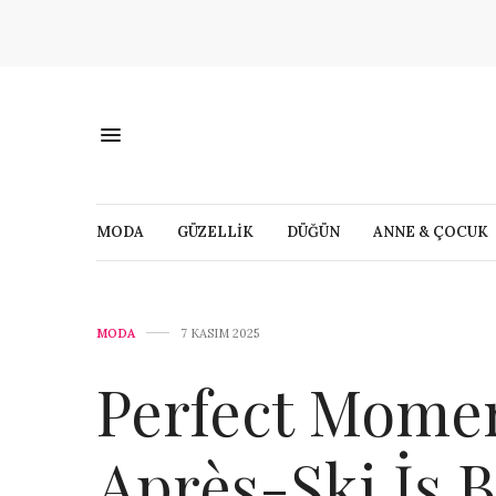
MODA
GÜZELLİK
DÜĞÜN
ANNE & ÇOCUK
MODA
7 KASIM 2025
Perfect Mome
Après-Ski İş Bi