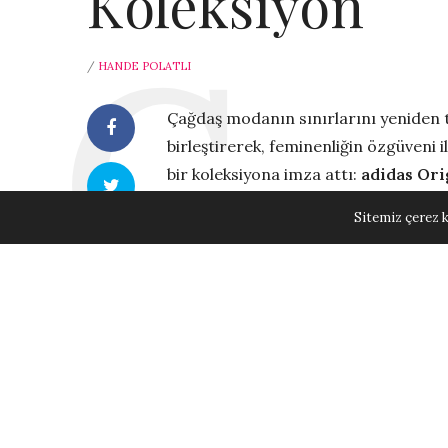
Koleksiyon
/
HANDE POLATLI
Çağdaş modanın sınırlarını yeniden
birleştirerek, feminenliğin özgüveni 
bir koleksiyona imza attı:
adidas Ori
vintage motorsporlarından ilham alan
Sitemiz çerez k
modernliğin kesiştiği bir moda yolcu