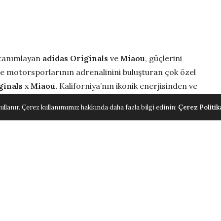
 tanımlayan
adidas Originals
ve
Miaou
, güçlerini
ile motorsporlarının adrenalinini buluşturan çok özel
ginals
x
Miaou.
Kaliforniya’nın ikonik enerjisinden ve
 koleksiyon, zarafetle gücün, nostaljiyle
ullanır. Çerez kullanımımız hakkında daha fazla bilgi edinin:
Çerez Politik
luğu sunuyor.