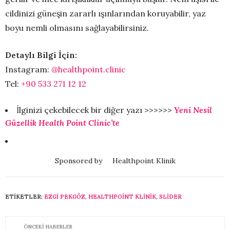
cildinizi güneşin zararlı ışınlarından koruyabilir, yaz
boyu nemli olmasını sağlayabilirsiniz.
Detaylı Bilgi İçin:
Instagram:
@healthpoint.clinic
Tel:
+90 533 271 12 12
İlginizi çekebilecek bir diğer yazı >>>>>>
Yeni Nesil
Güzellik Health Point Clinic’te
Sponsored by
Healthpoint Klinik
ETIKETLER:
EZGI PEKGÖZ
,
HEALTHPOINT KLINIK
,
SLİDER
ÖNCEKI HABERLER