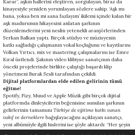
Karar”, aşkın hallerini eleştiren, sorgulayan, biraz da
kinayesiyle yeniden yorumlayan sözlere sahip. ‘Aşk mı
bana, yoksa ben mi sana fazlayım’ ikilemi içinde kalan bir
aşk madurunun hikayesini anlatan şarkının
düzenlemelerini yeni neslin yetenekli aranjörlerinden
Serkan Balkan yaptı. Birçok stüdyo ve müzisyenin
katkı
sa
ğladığı çalışmanın vokal koçluğunu ve kayıtlarını
Volkan Yırtıcı, mix ve mastering çalışmalarını ise Emre
Kıral üstlendi. Şakının video klibiyse sanatçının daha
önceki projelerinde birlikte çalıştığı başarılı klip
yönetmeni Burak Sesli tarafından çekildi.
Dijital platformlardan elde edilen gelirinin tümü
eğitme!
Spotify, Fizy, Muud ve Apple Müzik gibi birçok dijital
platformda dinleyicilerin beğenisine sunulan şarkının
gelirlerinin tamamını
Türkiye de eğitime katkı sunan
vakıf ve derneklere
bağışlayacağını açıklayan sanatçı,
yeni albümüyle ilgili hislerini ise şöyle aktardı: “Her şeyin
bir ölçüsü olmalı hayatta. İçinde yaşadığımız şu büyük