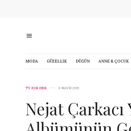
MODA
GÜZELLİK
DÜĞÜN
ANNE & ÇOCUK
TV FOR HER
6 MAYIS 2019
Nejat Çarkacı 
Albümünün Gel