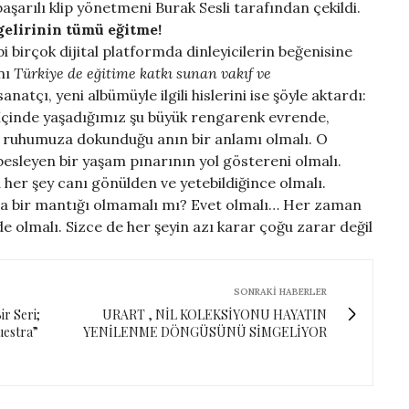
başarılı klip yönetmeni Burak Sesli tarafından çekildi.
 gelirinin tümü eğitme!
i birçok dijital platformda dinleyicilerin beğenisine
nı
Türkiye de eğitime katkı sunan vakıf ve
natçı, yeni albümüyle ilgili hislerini ise şöyle aktardı:
. İçinde yaşadığımız şu büyük rengarenk evrende,
 ruhumuza dokunduğu anın bir anlamı olmalı. O
besleyen bir yaşam pınarının yol göstereni olmalı.
 her şey canı gönülden ve yetebildiğince olmalı.
a bir mantığı olmamalı mı? Evet olmalı… Her zaman
de olmalı. Sizce de her şeyin azı karar çoğu zarar değil
SONRAKI HABERLER
r Seri;
URART , NİL KOLEKSİYONU HAYATIN
uestra”
YENİLENME DÖNGÜSÜNÜ SİMGELİYOR