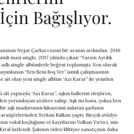
İçin Bağışlıyor.
la tanınan Nejat Çarkacı uzun bir aranın ardından 2016
mli maxi single, 2017 yılında çıkan “Varsın Ayrılık
adlı single albümlerle beğeni toplamıştı. Son olarak
yayımlanan “Sen Beni Boş Ver” isimli çalışmasının
e ait olan yeni single albüm “Azı Karar” ile yeniden
lt yapısıyla “Azı Karar”, aşkın hallerini eleştiren,
iden yorumlayan sözlere sahip. ‘Aşk mı bana, yoksa ben
n bir aşk madurunun hikayesini anlatan şarkının
i aranjörlerinden Serkan Balkan yaptı. Birçok stüdyo
nın vokal koçluğunu ve kayıtlarını Volkan Yırtıcı, mix
ıral üstlendi. Şakının video klibiyse sanatçının daha