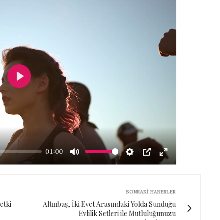
Play
01:00
Mute
Settings
PIP
Enter
fullscreen
SONRAKI HABERLER
 etki
Altınbaş, İki Evet Arasındaki Yolda Sunduğu
Evlilik Setleri ile Mutluluğunuzu