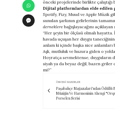
önceki projelerinde birlikte çalıştığı 
Dijital platformlardan elde edilen
Spotify, Fizy, Muud ve Apple Müzik gib
sunulan şarkının gelirlerinin tamamı
derneklere
bağışlayacağını açıklayan sa
“Her şeyin bir ölçüsü olmalı hayatta
havada uçuşan her duygu taneciğinin
anlam ki içinde başka nice anlamları 
Aşk, mutluluk ve huzura giden o yolda
Hoyratça sevmektense, duyguların d
siyah ya da beyaz değil, bazen griler 
mi?”
ÖNCEKI HABERLER
Paşabahçe Mağazaları’ndan Ödüllü Bi
Müziğin Ve Harmoninin Ahengi “Orq
Porselen Serisi