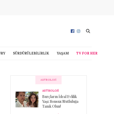
URY
SÜRDÜRÜLEBİLİRLİK
YAŞAM
TV FOR HER
ASTROLOJI
ASTROLOJİ
Burçların İdeal Evlilik
Yaşı: Sonsuz Mutluluğa
Tanık Olun!