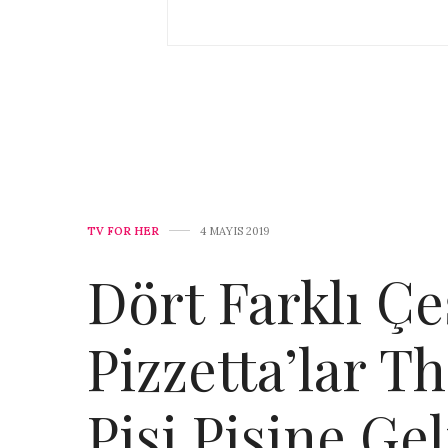
TV FOR HER
4 MAYIS 2019
Dört Farklı Çe
Pizzetta’lar Th
Pisi Pisine Ge