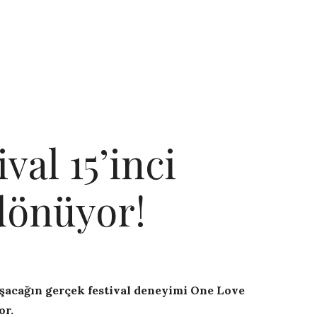
val 15’inci
dönüyor!
nışacağın gerçek festival deneyimi One Love
or.