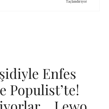
Taçlandırıyor
şidiyle Enfes
e Populist’te!
liyorlar… Lewo,