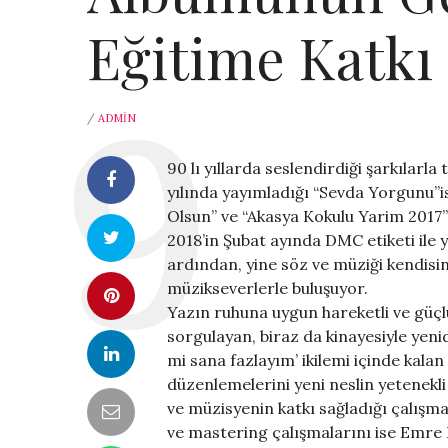
Eğitime Katkı 
/
ADMIN
90 lı yıllarda seslendirdiği şarkılar
yılında yayımladığı “Sevda Yorgunu”isi
Olsun” ve “Akasya Kokulu Yarim 2017” 
2018’in Şubat ayında DMC etiketi ile 
ardından, yine söz ve müziği kendisin
müzikseverlerle buluşuyor.
Yazın ruhuna uygun hareketli ve güçlü a
sorgulayan, biraz da kinayesiyle yen
mi sana fazlayım’ ikilemi içinde kala
düzenlemelerini yeni neslin yetenekl
ve müzisyenin katkı
sa
ğladığı çalışma
ve mastering çalışmalarını ise Emre K