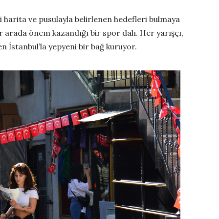
i harita ve pusulayla belirlenen hedefleri bulmaya
 bir arada önem kazandığı bir spor dalı. Her yarışçı,
n İstanbul’la yepyeni bir bağ kuruyor.