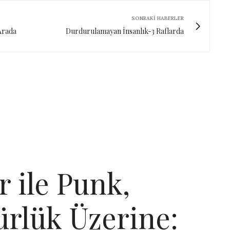
SONRAKI HABERLER
 Arada
Durdurulamayan İnsanlık-3 Raflarda
 ile Punk,
ürlük Üzerine: