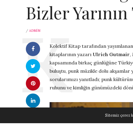
Bizler Yarının
/
ADMIN
Kolektif Kitap tarafından yayımlana
kitaplarının yazarı
Ulrich Gutmair
,
kapsamında birkaç günlüğüne Türkiye’
buluştu, punk müzikle dolu akşamlar y
sorularımızı yanıtladı; punk kültürünü
ruhunu ve kimliğin günümüzdeki dön
Sitemiz çerez k