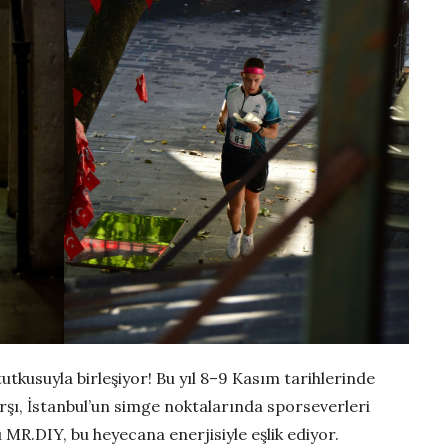
utkusuyla birleşiyor! Bu yıl 8–9 Kasım tarihlerinde
şı, İstanbul’un simge noktalarında sporseverleri
 MR.DIY, bu heyecana enerjisiyle eşlik ediyor.