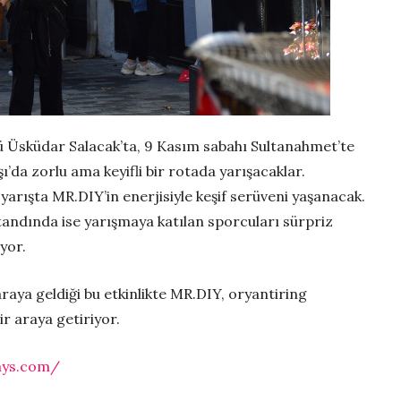
ü Üsküdar Salacak’ta, 9 Kasım sabahı Sultanahmet’te
’da zorlu ama keyifli bir rotada yarışacaklar.
 yarışta MR.DIY’in enerjisiyle keşif serüveni yaşanacak.
tandında ise yarışmaya katılan sporcuları sürpriz
iyor.
raya geldiği bu etkinlikte MR.DIY, oryantiring
r araya getiriyor.
ays.com/