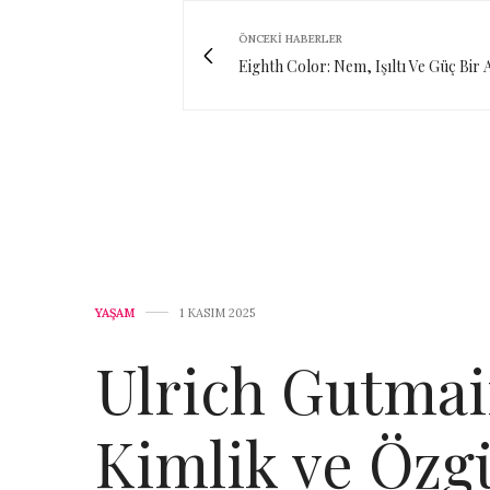
ÖNCEKI HABERLER
Eighth Color: Nem, Işıltı Ve Güç Bir
YAŞAM
1 KASIM 2025
Ulrich Gutmair
Kimlik ve Özg