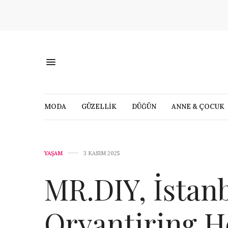
MODA
GÜZELLİK
DÜĞÜN
ANNE & ÇOCUK
YAŞAM
3 KASIM 2025
MR.DIY, İstan
Oryantiring H