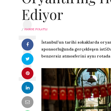
Ediyor
/
HANDE POLATLI
İstanbul’un tarihi sokaklarda orya
sponsorluğunda gerçekleşen ist5Day
benzersiz atmosferini aynı rotada