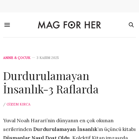
ANNE & ÇOCUK
3 KASIM 2025
Durdurulamayan
İnsanlık-3 Raflarda
/
GIZEM KIRCA
Yuval Noah Harari’nin dünyanın en çok okunan
serilerinden
Durdurulamayan İnsanlık
’ın üçüncü kitabı
Düşmanlar Nasıl Dost Oldu
, Kolektif Kitap imzasıyla