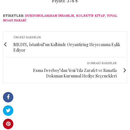
Fiyatı: 378 ₺
ETIKETLER:
DURDURULAMAYAN INSANLIK
,
KOLEKTIF KITAP
,
YUVAL
NOAH HARARI
ÖNCEKI HABERLER
MR.DIY, İstanbul’un Kalbinde Oryantiring Heyecanına Eşlik
Ediyor
SONRAKI HABERLER
Esma Dereboy’dan Yeni Yıla Zarafet ve Sanatla
Dokunan Kurumsal Hediye Seçenekleri