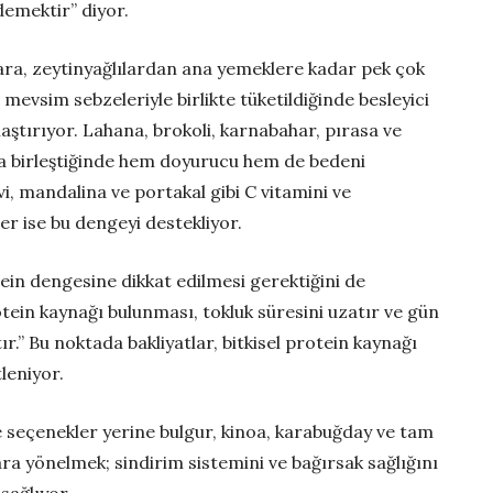
 demektir” diyor.
ara, zeytinyağlılardan ana yemeklere kadar pek çok
r, mevsim sebzeleriyle birlikte tüketildiğinde besleyici
aştırıyor. Lahana, brokoli, karnabahar, pırasa ve
arla birleştiğinde hem doyurucu hem de bedeni
i, mandalina ve portakal gibi C vitamini ve
r ise bu dengeyi destekliyor.
ein dengesine dikkat edilmesi gerektiğini de
tein kaynağı bulunması, tokluk süresini uzatır ve gün
ır.” Bu noktada bakliyatlar, bitkisel protein kaynağı
tleniyor.
e seçenekler yerine bulgur, kinoa, karabuğday ve tam
a yönelmek; sindirim sistemini ve bağırsak sağlığını
 sağlıyor.