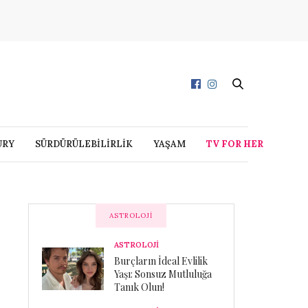
URY
SÜRDÜRÜLEBİLİRLİK
YAŞAM
TV FOR HER
ASTROLOJI
ASTROLOJİ
Burçların İdeal Evlilik
Yaşı: Sonsuz Mutluluğa
Tanık Olun!