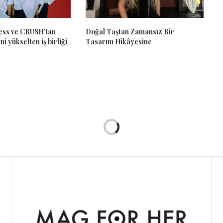
ss ve CRUSH’tan
Doğal Taştan Zamansız Bir
ni yükselten iş birliği
Tasarım Hikâyesine