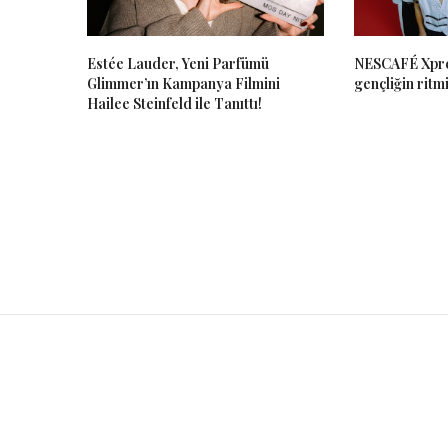
Estée Lauder, Yeni Parfümü
NESCAFÉ Xpre
Glimmer’ın Kampanya Filmini
gençliğin ritmi
Hailee Steinfeld ile Tanıttı!