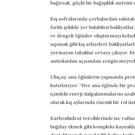
bağırsak, güçlü bir bağışıklık sistemi
Kış sofralarında çorbalardan salatal
farklı şekilde yer bulabilen bakliyatla
ve dengeli öğünler oluşturmayı kolayl
ıspanak gibi kış sebzeleri; bakliyatl
yormayan tabaklar ortaya çıkıyor. Kiv
antioksidan açısından zengin meyvele
Uluçay, ana öğünlerin yapısında prot
hatırlatıyor: “Her ana öğünde bir pro
içindeki enerji dalgalanmalarını azalt
olarak kış aylarında önemli bir rol üs
Karbonhidrat tercihlerinde ise rafin
buğday ekmek gibi kompleks kaynaklar
destekleyerek genel iyilik haline katkı