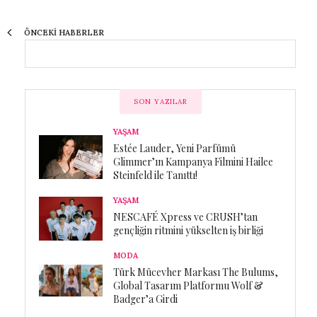
ÖNCEKI HABERLER
SON YAZILAR
YAŞAM
Estée Lauder, Yeni Parfümü
Glimmer’ın Kampanya Filmini Hailee
Steinfeld ile Tanıttı!
YAŞAM
NESCAFÉ Xpress ve CRUSH’tan
gençliğin ritmini yükselten iş birliği
MODA
Türk Mücevher Markası The Bulums,
Global Tasarım Platformu Wolf &
Badger’a Girdi