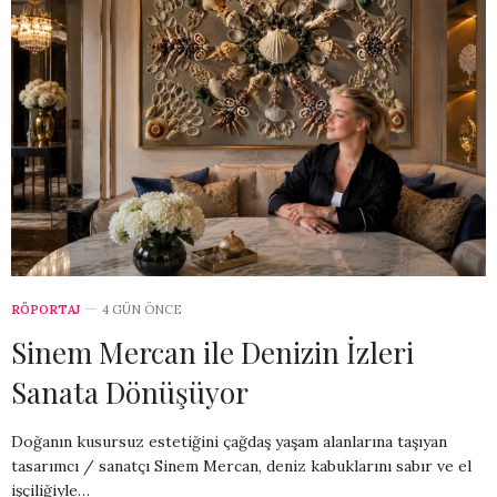
RÖPORTAJ
4 GÜN ÖNCE
Sinem Mercan ile Denizin İzleri
Sanata Dönüşüyor
Doğanın kusursuz estetiğini çağdaş yaşam alanlarına taşıyan
tasarımcı / sanatçı Sinem Mercan, deniz kabuklarını sabır ve el
işçiliğiyle…