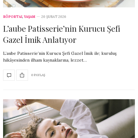
RÖPORTAJ
,
YAŞAM
20 ŞUBAT 2026
L’aube Patisserie’nin Kurucu Şefi
Gazel İmik Anlatıyor
L’aube Patisserie’nin Kurucu Şefi Gazel İmik ile; kuruluş
hikâyesinden ilham kaynaklarına, lezzet…
0 PAYLAŞ