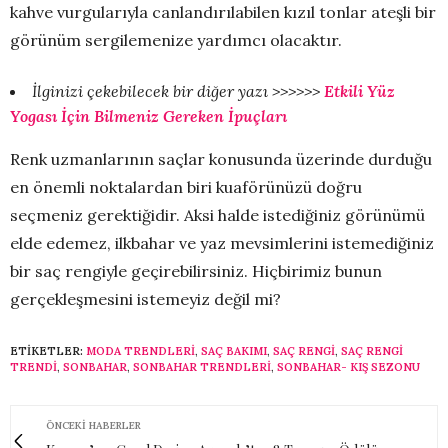
kahve vurgularıyla canlandırılabilen kızıl tonlar ateşli bir
görünüm sergilemenize yardımcı olacaktır.
İlginizi çekebilecek bir diğer yazı >>>>>>
Etkili Yüz
Yogası İçin Bilmeniz Gereken İpuçları
Renk uzmanlarının saçlar konusunda üzerinde durduğu
en önemli noktalardan biri kuaförünüzü doğru
seçmeniz gerektiğidir. Aksi halde istediğiniz görünümü
elde edemez, ilkbahar ve yaz mevsimlerini istemediğiniz
bir saç rengiyle geçirebilirsiniz. Hiçbirimiz bunun
gerçekleşmesini istemeyiz değil mi?
ETIKETLER:
MODA TRENDLERI
,
SAÇ BAKIMI
,
SAÇ RENGI
,
SAÇ RENGI
TRENDI
,
SONBAHAR
,
SONBAHAR TRENDLERI
,
SONBAHAR- KIŞ SEZONU
ÖNCEKI HABERLER