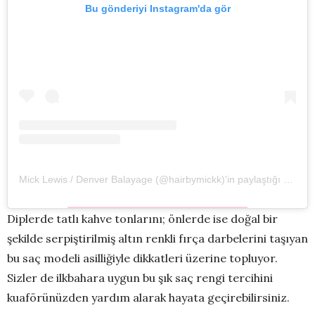
Bu gönderiyi Instagram'da gör
Mick Lewis / Denver Balayage (@hairbymickk)'in paylaştığı bir gönderi
Diplerde tatlı kahve tonlarını; önlerde ise doğal bir
şekilde serpiştirilmiş altın renkli fırça darbelerini taşıyan
bu saç modeli asilliğiyle dikkatleri üzerine topluyor.
Sizler de ilkbahara uygun bu şık saç rengi tercihini
kuaförünüzden yardım alarak hayata geçirebilirsiniz.