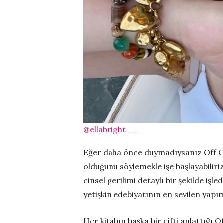
@ellabright__
Eğer daha önce duymadıysanız Off Ca
olduğunu söylemekle işe başlayabiliri
cinsel gerilimi detaylı bir şekilde iş
yetişkin edebiyatının en sevilen yapım
Her kitabın başka bir çifti anlattığı