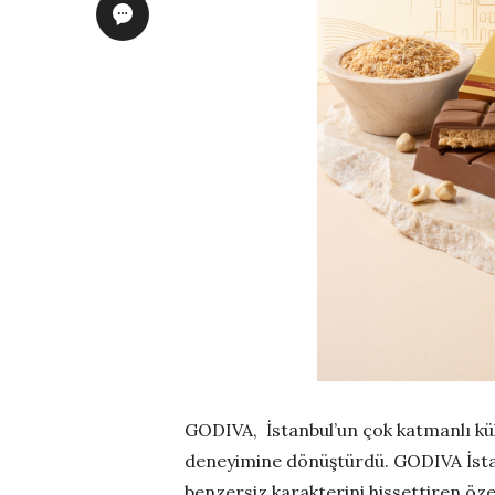
GODIVA, İstanbul’un çok katmanlı kült
deneyimine dönüştürdü. GODIVA İstan
benzersiz karakterini hissettiren öze