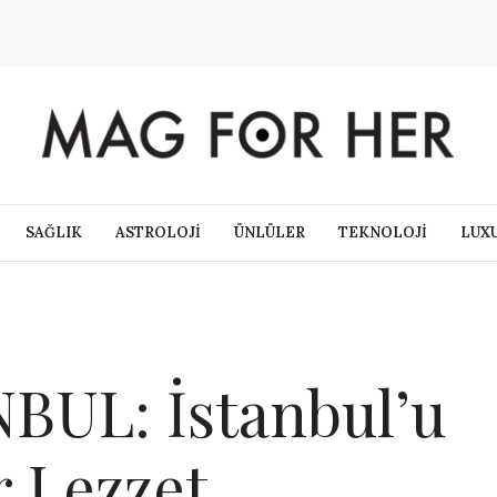
SAĞLIK
ASTROLOJİ
ÜNLÜLER
TEKNOLOJİ
LUX
BUL: İstanbul’u
r Lezzet