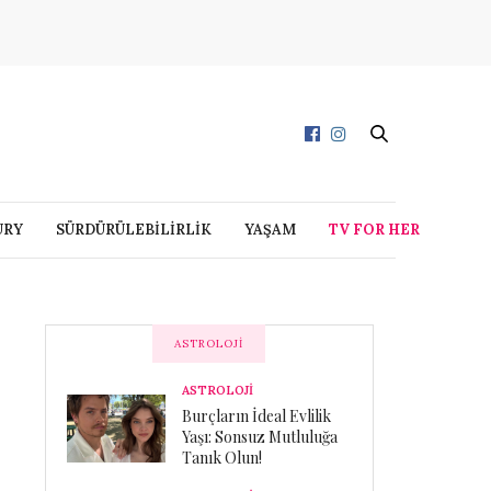
URY
SÜRDÜRÜLEBİLİRLİK
YAŞAM
TV FOR HER
ASTROLOJI
ASTROLOJİ
Burçların İdeal Evlilik
Yaşı: Sonsuz Mutluluğa
Tanık Olun!