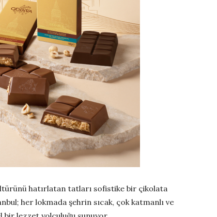
ürünü hatırlatan tatları sofistike bir çikolata
bul; her lokmada şehrin sıcak, çok katmanlı ve
l bir lezzet yolculuğu sunuyor.