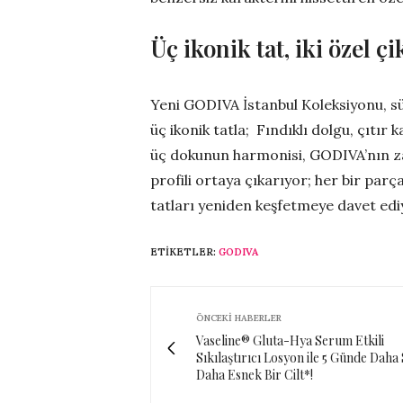
Üç ikonik tat, iki özel 
Yeni GODIVA İstanbul Koleksiyonu, süt
üç ikonik tatla; Fındıklı dolgu, çıtır 
üç dokunun harmonisi, GODIVA’nın zar
profili ortaya çıkarıyor; her bir par
tatları yeniden keşfetmeye davet edi
ETIKETLER:
GODIVA
ÖNCEKI HABERLER
Vaseline® Gluta-Hya Serum Etkili
Sıkılaştırıcı Losyon ile 5 Günde Daha 
Daha Esnek Bir Cilt*!