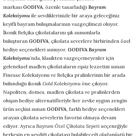
markası
GODIVA
, özenle tasarladığı
Bayram
Koleksiyonu
ile sevdiklerinizle bir araya geleceğiniz
keyifli bayram buluşmalarının vazgeçilmezi oluyor.
İkonik Belçika çikolatalarını şık sunumlarla
buluşturan
GODIVA
, çikolata severlere birbirinden özel
hediye seçenekleri sunuyor.
GODIVA
Bayram
Koleksiyonu
’nda, klasikten vazgeçemeyenler için
geleneksel madlen çikolataların eşsiz lezzetini sunan
Finesse Koleksiyonu ve Belçika pralinlerinin bir arada
bulunduğu ikonik
Gold Koleksiyonu
öne çıkıyor.
Napoliten, domes, madlen çikolata ve pralinlerden
oluşan hediye alternatifleriyle her zevke uygun zengin
ürün seçkisi sunan
GODIVA
, farklı hediye seçenekleri
arayan çikolata severlerin favorisi olmaya devam
ediyor. Ayrıca
Bayram Özel Çikolata Sepeti
seçeneğiyle
herkesin en sevdiği çikolatayı bulabileceği olağanüstü bir