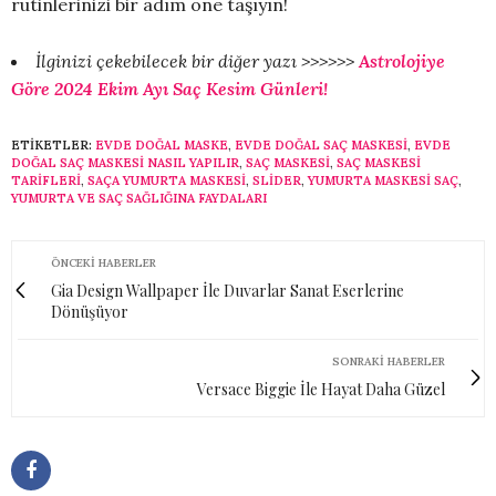
rutinlerinizi bir adım öne taşıyın!
İlginizi çekebilecek bir diğer yazı >>>>>>
Astrolojiye
Göre 2024 Ekim Ayı Saç Kesim Günleri!
ETIKETLER:
EVDE DOĞAL MASKE
,
EVDE DOĞAL SAÇ MASKESI
,
EVDE
DOĞAL SAÇ MASKESI NASIL YAPILIR
,
SAÇ MASKESI
,
SAÇ MASKESI
TARIFLERI
,
SAÇA YUMURTA MASKESI
,
SLİDER
,
YUMURTA MASKESI SAÇ
,
YUMURTA VE SAÇ SAĞLIĞINA FAYDALARI
ÖNCEKI HABERLER
Gia Design Wallpaper İle Duvarlar Sanat Eserlerine
Dönüşüyor
SONRAKI HABERLER
Versace Biggie İle Hayat Daha Güzel