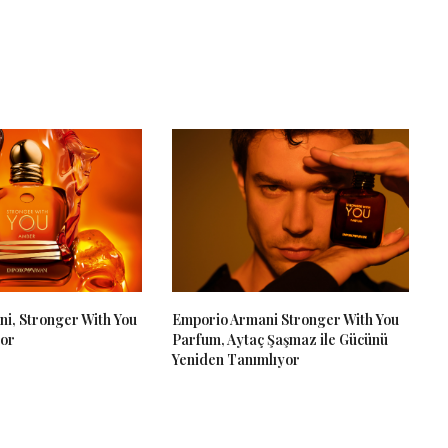
i, Stronger With You
Emporio Armani Stronger With You
yor
Parfum, Aytaç Şaşmaz ile Gücünü
Yeniden Tanımlıyor