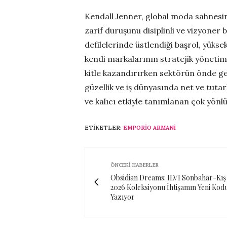
Kendall Jenner, global moda sahnesin
zarif duruşunu disiplinli ve vizyoner 
defilelerinde üstlendiği başrol, yüks
kendi markalarının stratejik yönetimi
kitle kazandırırken sektörün önde gel
güzellik ve iş dünyasında net ve tutarl
ve kalıcı etkiyle tanımlanan çok yönlü 
ETIKETLER:
EMPORIO ARMANI
ÖNCEKI HABERLER
Obsidian Dreams: ILVI Sonbahar-Kış
2026 Koleksiyonu İhtişamın Yeni Kod
Yazıyor