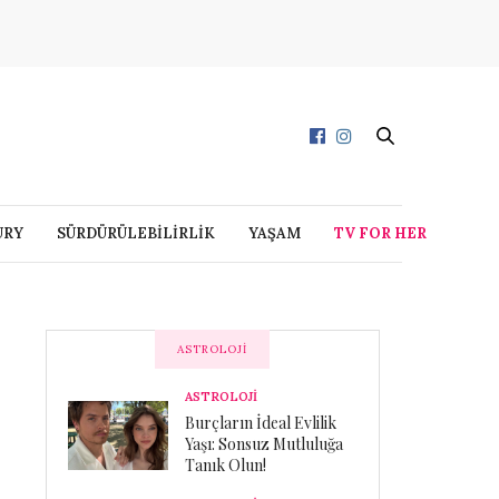
URY
SÜRDÜRÜLEBİLİRLİK
YAŞAM
TV FOR HER
ASTROLOJI
ASTROLOJİ
Burçların İdeal Evlilik
Yaşı: Sonsuz Mutluluğa
Tanık Olun!