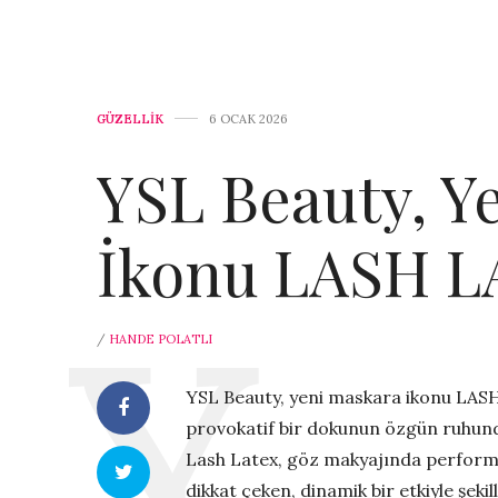
GÜZELLİK
6 OCAK 2026
YSL Beauty, Y
İkonu LASH L
/
HANDE POLATLI
YSL Beauty, yeni maskara ikonu LASH 
provokatif bir dokunun özgün ruhund
Lash Latex, göz makyajında performan
dikkat çeken, dinamik bir etkiyle şe