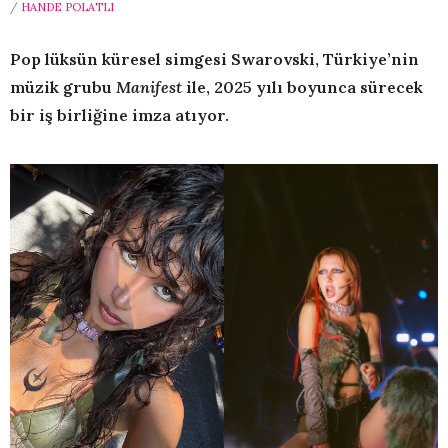
/
HANDE POLATLI
Pop lüksün küresel simgesi Swarovski, Türkiye’nin
müzik grubu
Manifest
ile,
2025 yılı boyunca sürecek
bir iş birliğine imza atıyor.