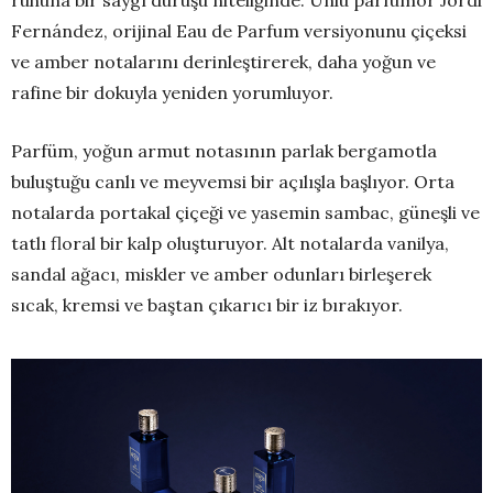
ruhuna bir saygı duruşu niteliğinde. Ünlü parfümör Jordi
Fernández, orijinal Eau de Parfum versiyonunu çiçeksi
ve amber notalarını derinleştirerek, daha yoğun ve
rafine bir dokuyla yeniden yorumluyor.
Parfüm, yoğun armut notasının parlak bergamotla
buluştuğu canlı ve meyvemsi bir açılışla başlıyor. Orta
notalarda portakal çiçeği ve yasemin sambac, güneşli ve
tatlı floral bir kalp oluşturuyor. Alt notalarda vanilya,
sandal ağacı, miskler ve amber odunları birleşerek
sıcak, kremsi ve baştan çıkarıcı bir iz bırakıyor.