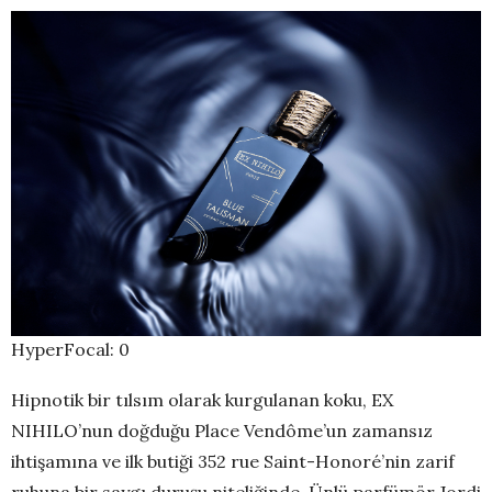
HyperFocal: 0
Hipnotik bir tılsım olarak kurgulanan koku, EX
NIHILO’nun doğduğu Place Vendôme’un zamansız
ihtişamına ve ilk butiği 352 rue Saint-Honoré’nin zarif