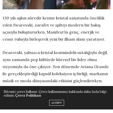
130 yılı aşkın süredir kesme kristal sanatında öncülük
eden Swarovski, zarafet ve ışıltıyı modern bir bakış
açısıyla buluştururken, Manifest’in genç, enerjik ve
cesur ruhuyla birleşerek yeni bir ilham alanı yaratıyor.
Swarovski, yalnızca kristal kesimindeki ustalığıyla değil,
aynı zamanda pop kültürde küresel bir lider olma
vizyonuyla da öne çıkıyor. Son dönemde Ariana Grande
ile gerçekleştirdiği kapsül koleksiyon iş birliği, markanın
müzik ve moda dünyasındaki etkisini güçlendirirken;
Met Gala’dan Cannes Film Festivali’ne kadar kırmızı
Sitemiz çerez kullanır. Çerez kullanımımız hakkında daha fazla bilgi
halının en dikkat çeken anlarında Swarovski imzası
edinin:
Çerez Politikası
parlıyor. Moda, müzik ve eğlence sektörlerinin en ikonik
ACCEPT
anlarında yer alma stratejisi doğrultusunda marka,